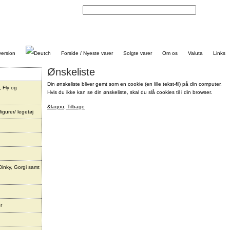
Kontakt
Forside / Nyeste varer
Solgte varer
Om os
Valuta
Links
Ønskeliste
Din ønskeliste bliver gemt som en cookie (en lille tekst-fil) på din computer.
, Fly og
Hvis du ikke kan se din ønskeliste, skal du slå cookies til i din browser.
&laqou; Tilbage
igurer/ legetøj
Dinky, Gorgi samt
r