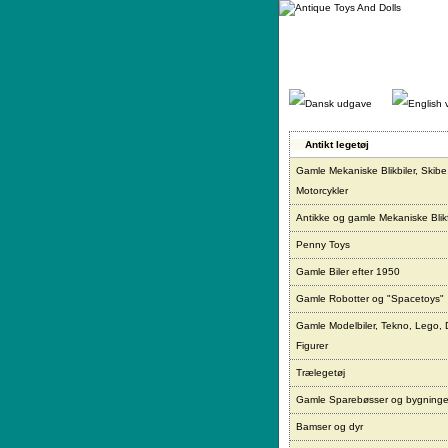
Gå
direkte
til
indhold.
Antikt legetøj
Gamle Mekaniske Blikbiler, Skibe
Motorcykler
Antikke og gamle Mekaniske Blikf
Penny Toys
Gamle Biler efter 1950
Gamle Robotter og "Spacetoys"
Gamle Modelbiler, Tekno, Lego, 
Figurer
Trælegetøj
Gamle Sparebøsser og bygninge
Bamser og dyr