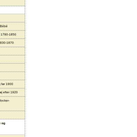
 Bébé
r 1780-1850
1830-1870
j før 1900
øj efter 1920
docker-
e og