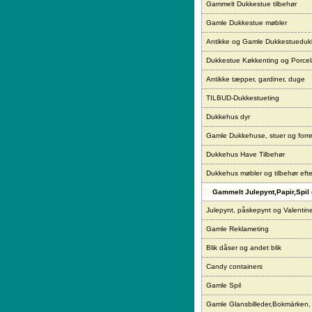
Gammelt Dukkestue tilbehør
Gamle Dukkestue møbler
Antikke og Gamle Dukkestueduk
Dukkestue Køkkenting og Porce
Antikke tæpper, gardiner, duge
TILBUD-Dukkestueting
Dukkehus dyr
Gamle Dukkehuse, stuer og forre
Dukkehus Have Tilbehør
Dukkehus møbler og tilbehør eft
Gammelt Julepynt,Papir,Spil 
Julepynt, påskepynt og Valentin
Gamle Reklameting
Blik dåser og andet blik
Candy containers
Gamle Spil
Gamle Glansbilleder,Bokmärken,