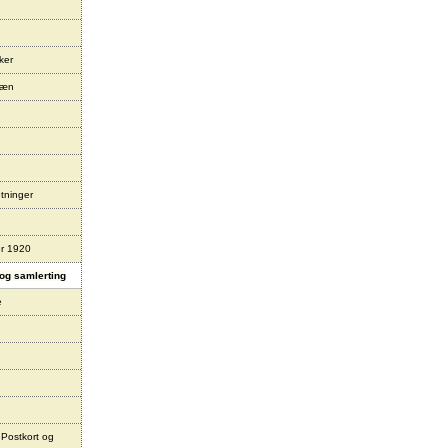
ker
læn
tninger
er 1920
og samlerting
e
 Postkort og