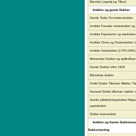
Blandet Legetøj og Tilbud
Antikke og gamle Dukker
Gamle Tyske Porcelænsdukker
Antikke Franske modedukker og
Antikke Papmache og trædukke
Antikke China og Pariandukker 
Antikke Voksdukker (1750-1860)
Mekaniske Dukker og spilledåser
Gamle Dukker efter 1930
Blandede dukker
Antikt Dukke Tilbehør, Møbler, Tø
Gammel Dukke tilbehør, møbler, t
Gamle påklædningsdukker-Klipp
papirdukker
Dukke reservedele
Antikke og Gamle Dukkehus
Dukkestueting