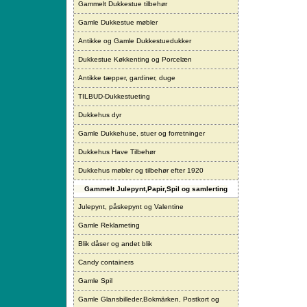
Gammelt Dukkestue tilbehør
Gamle Dukkestue møbler
Antikke og Gamle Dukkestuedukker
Dukkestue Køkkenting og Porcelæn
Antikke tæpper, gardiner, duge
TILBUD-Dukkestueting
Dukkehus dyr
Gamle Dukkehuse, stuer og forretninger
Dukkehus Have Tilbehør
Dukkehus møbler og tilbehør efter 1920
Gammelt Julepynt,Papir,Spil og samlerting
Julepynt, påskepynt og Valentine
Gamle Reklameting
Blik dåser og andet blik
Candy containers
Gamle Spil
Gamle Glansbilleder,Bokmärken, Postkort og