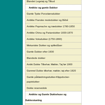
Blandet Legetøj og Tilbud
Antikke og gamle Dukker
Gamle Tyske Porcelænsdukker
Antikke Franske modedukker og Bébé
Antikke Papmache og trædukker 1780-1850
Antikke China og Pariandukker 1830-1870
Antikke Voksdukker (1750-1860)
Mekaniske Dukker og spilledåser
Gamle Dukker efter 1930
Blandede dukker
Antikt Dukke Tilbehør, Møbler, Tøj før 1900
Gammel Dukke tilbehør, møbler, tøj efter 1920
Gamle påklædningsdukker-Klippdocker-
papirdukker
Dukke reservedele
Antikke og Gamle Dukkehuse og
Dukkestueting