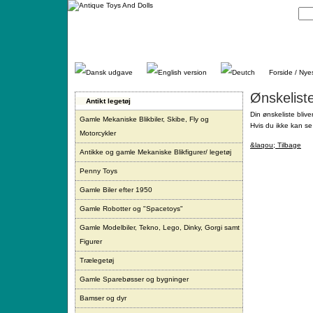
Gå
direkte
til
indhold.
Forside / Nye
Ønskelist
Antikt legetøj
Din ønskeliste blive
Gamle Mekaniske Blikbiler, Skibe, Fly og
Hvis du ikke kan se 
Motorcykler
&laqou; Tilbage
Antikke og gamle Mekaniske Blikfigurer/ legetøj
Penny Toys
Gamle Biler efter 1950
Gamle Robotter og "Spacetoys"
Gamle Modelbiler, Tekno, Lego, Dinky, Gorgi samt
Figurer
Trælegetøj
Gamle Sparebøsser og bygninger
Bamser og dyr