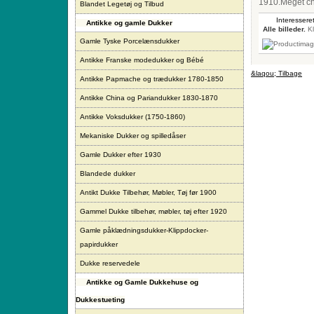
1910.Meget ch
Blandet Legetøj og Tilbud
Interesseret
Antikke og gamle Dukker
Alle billeder.
Kl
Gamle Tyske Porcelænsdukker
Antikke Franske modedukker og Bébé
&laqou; Tilbage
Antikke Papmache og trædukker 1780-1850
Antikke China og Pariandukker 1830-1870
Antikke Voksdukker (1750-1860)
Mekaniske Dukker og spilledåser
Gamle Dukker efter 1930
Blandede dukker
Antikt Dukke Tilbehør, Møbler, Tøj før 1900
Gammel Dukke tilbehør, møbler, tøj efter 1920
Gamle påklædningsdukker-Klippdocker-
papirdukker
Dukke reservedele
Antikke og Gamle Dukkehuse og
Dukkestueting