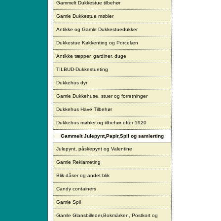
Gammelt Dukkestue tilbehør
Gamle Dukkestue møbler
Antikke og Gamle Dukkestuedukker
Dukkestue Køkkenting og Porcelæn
Antikke tæpper, gardiner, duge
TILBUD-Dukkestueting
Dukkehus dyr
Gamle Dukkehuse, stuer og forretninger
Dukkehus Have Tilbehør
Dukkehus møbler og tilbehør efter 1920
Gammelt Julepynt,Papir,Spil og samlerting
Julepynt, påskepynt og Valentine
Gamle Reklameting
Blik dåser og andet blik
Candy containers
Gamle Spil
Gamle Glansbilleder,Bokmärken, Postkort og