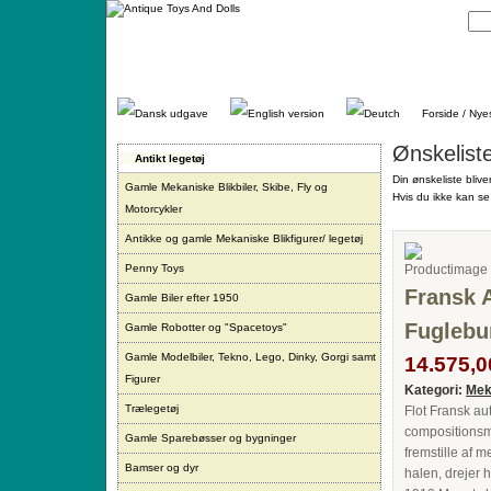
Gå
direkte
til
indhold.
Forside / Nye
Ønskelist
Antikt legetøj
Din ønskeliste blive
Gamle Mekaniske Blikbiler, Skibe, Fly og
Hvis du ikke kan se 
Motorcykler
Antikke og gamle Mekaniske Blikfigurer/ legetøj
Penny Toys
Fransk 
Gamle Biler efter 1950
Fuglebu
Gamle Robotter og "Spacetoys"
Gamle Modelbiler, Tekno, Lego, Dinky, Gorgi samt
14.575,00
Figurer
Kategori:
Mek
Trælegetøj
Flot Fransk au
compositionsma
Gamle Sparebøsser og bygninger
fremstille af 
Bamser og dyr
halen, drejer h