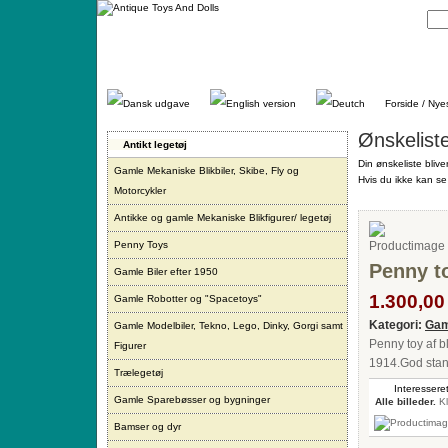
Gå
direkte
til
indhold.
Forside / Nye
Ønskelist
Antikt legetøj
Din ønskeliste blive
Gamle Mekaniske Blikbiler, Skibe, Fly og
Hvis du ikke kan se 
Motorcykler
Antikke og gamle Mekaniske Blikfigurer/ legetøj
Penny Toys
Penny to
Gamle Biler efter 1950
1.300,00 
Gamle Robotter og "Spacetoys"
Kategori:
Gam
Gamle Modelbiler, Tekno, Lego, Dinky, Gorgi samt
Penny toy af b
Figurer
1914.God stan
Trælegetøj
Interesseret
Gamle Sparebøsser og bygninger
Alle billeder.
Kl
Bamser og dyr