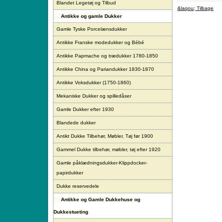
Blandet Legetøj og Tilbud
&laqou; Tilbage
Antikke og gamle Dukker
Gamle Tyske Porcelænsdukker
Antikke Franske modedukker og Bébé
Antikke Papmache og trædukker 1780-1850
Antikke China og Pariandukker 1830-1870
Antikke Voksdukker (1750-1860)
Mekaniske Dukker og spilledåser
Gamle Dukker efter 1930
Blandede dukker
Antikt Dukke Tilbehør, Møbler, Tøj før 1900
Gammel Dukke tilbehør, møbler, tøj efter 1920
Gamle påklædningsdukker-Klippdocker-
papirdukker
Dukke reservedele
Antikke og Gamle Dukkehuse og
Dukkestueting