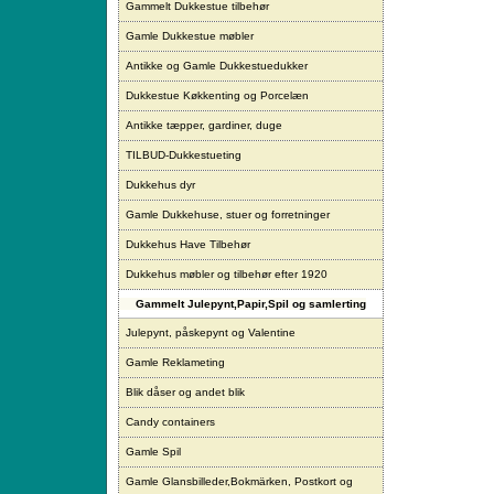
Gammelt Dukkestue tilbehør
Gamle Dukkestue møbler
Antikke og Gamle Dukkestuedukker
Dukkestue Køkkenting og Porcelæn
Antikke tæpper, gardiner, duge
TILBUD-Dukkestueting
Dukkehus dyr
Gamle Dukkehuse, stuer og forretninger
Dukkehus Have Tilbehør
Dukkehus møbler og tilbehør efter 1920
Gammelt Julepynt,Papir,Spil og samlerting
Julepynt, påskepynt og Valentine
Gamle Reklameting
Blik dåser og andet blik
Candy containers
Gamle Spil
Gamle Glansbilleder,Bokmärken, Postkort og