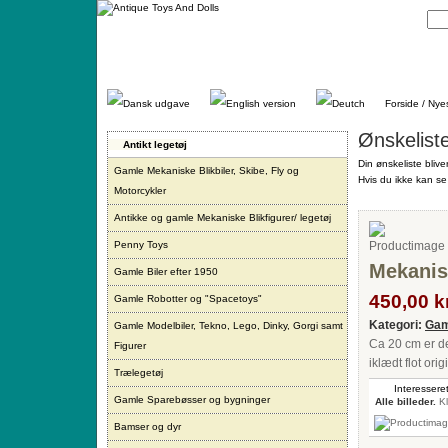
Gå
direkte
til
indhold.
Forside / Nye
Ønskelist
Antikt legetøj
Din ønskeliste blive
Gamle Mekaniske Blikbiler, Skibe, Fly og
Hvis du ikke kan se 
Motorcykler
Antikke og gamle Mekaniske Blikfigurer/ legetøj
Penny Toys
Mekanisk
Gamle Biler efter 1950
450,00 kr
Gamle Robotter og "Spacetoys"
Kategori:
Gam
Gamle Modelbiler, Tekno, Lego, Dinky, Gorgi samt
Ca 20 cm er de
Figurer
iklædt flot ori
Trælegetøj
Interesseret
Gamle Sparebøsser og bygninger
Alle billeder.
Kl
Bamser og dyr