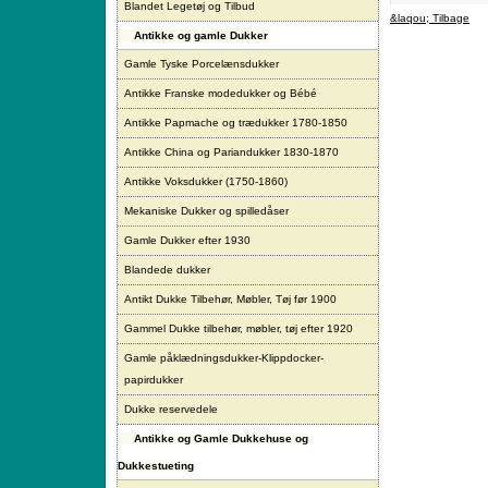
Blandet Legetøj og Tilbud
&laqou; Tilbage
Antikke og gamle Dukker
Gamle Tyske Porcelænsdukker
Antikke Franske modedukker og Bébé
Antikke Papmache og trædukker 1780-1850
Antikke China og Pariandukker 1830-1870
Antikke Voksdukker (1750-1860)
Mekaniske Dukker og spilledåser
Gamle Dukker efter 1930
Blandede dukker
Antikt Dukke Tilbehør, Møbler, Tøj før 1900
Gammel Dukke tilbehør, møbler, tøj efter 1920
Gamle påklædningsdukker-Klippdocker-
papirdukker
Dukke reservedele
Antikke og Gamle Dukkehuse og
Dukkestueting