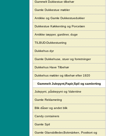
Gammelt Dukkestue tilbehør
Gamle Dukkestue møbler
Antikke og Gamle Dukkestuedukker
Dukkestue Køkkenting og Porcelæn
Antikke tæpper, gardiner, duge
TILBUD-Dukkestueting
Dukkehus dyr
Gamle Dukkehuse, stuer og forretninger
Dukkehus Have Tilbehør
Dukkehus møbler og tilbehør efter 1920
Gammelt Julepynt,Papir,Spil og samlerting
Julepynt, påskepynt og Valentine
Gamle Reklameting
Blik dåser og andet blik
Candy containers
Gamle Spil
Gamle Glansbilleder,Bokmärken, Postkort og