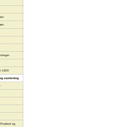
ker
læn
tninger
er 1920
og samlerting
e
 Postkort og