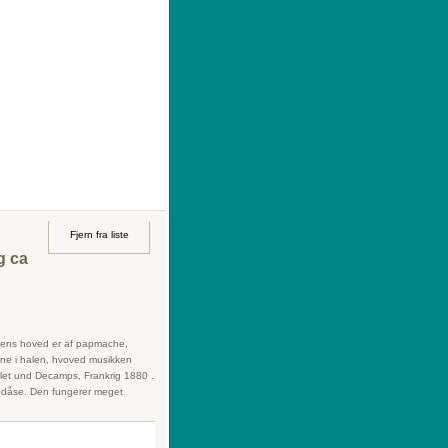
|
Sådan køber du
|
Din ønskeliste
Fjern fra liste
g ca
nens hoved er af papmache,
nne i halen, hvoved musikken
llet und Decamps, Frankrig 1880 .
lledåse. Den fungerer meget