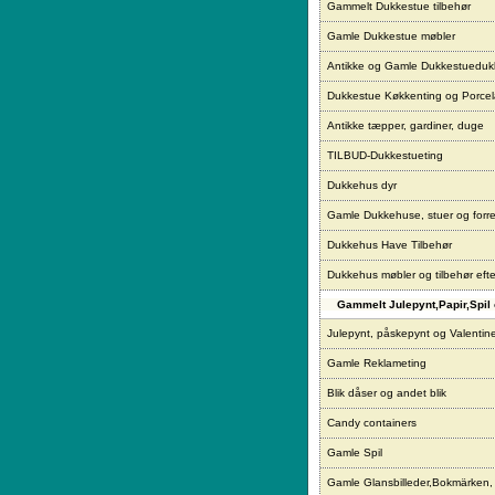
Gammelt Dukkestue tilbehør
Gamle Dukkestue møbler
Antikke og Gamle Dukkestueduk
Dukkestue Køkkenting og Porce
Antikke tæpper, gardiner, duge
TILBUD-Dukkestueting
Dukkehus dyr
Gamle Dukkehuse, stuer og forre
Dukkehus Have Tilbehør
Dukkehus møbler og tilbehør eft
Gammelt Julepynt,Papir,Spil 
Julepynt, påskepynt og Valentin
Gamle Reklameting
Blik dåser og andet blik
Candy containers
Gamle Spil
Gamle Glansbilleder,Bokmärken,