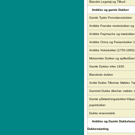
Blandet Legetøj og Tilbud
Antikke og gamle Dukker
Gamle Tyske Porcelænsdukker
Antikke Franske modedukker og
Antikke Papmache og trædukke
Antikke China og Pariandukker 
Antikke Voksdukker (1750-1860)
Mekaniske Dukker og spilledåser
Gamle Dukker efter 1930
Blandede dukker
Antikt Dukke Tilbehør, Møbler, Tø
Gammel Dukke tilbehør, møbler, t
Gamle påklædningsdukker-Klipp
papirdukker
Dukke reservedele
Antikke og Gamle Dukkehus
Dukkestueting