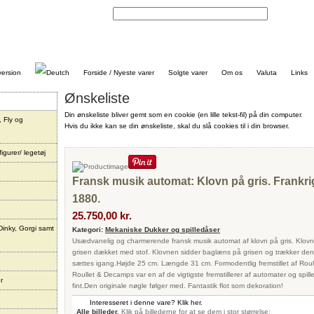
Kontakt
Forside / Nyeste varer
Solgte varer
Om os
Valuta
Links
Ønskeliste
Din ønskeliste bliver gemt som en cookie (en lille tekst-fil) på din computer.
, Fly og
Hvis du ikke kan se din ønskeliste, skal du slå cookies til i din browser.
igurer/ legetøj
Fransk musik automat: Klovn på gris. Frankri
1880.
25.750,00 kr.
Dinky, Gorgi samt
Kategori:
Mekaniske Dukker og spilledåser
Usædvanelig og charmerende fransk musik automat af klovn på gris. Klov
grisen dækket med stof. Klovnen sidder baglæns på grisen og trækker de
sættes igang.Højde 25 cm. Længde 31 cm. Formodentlig fremstillet af Rou
Roullet & Decamps var en af de vigtigste fremstillerer af automater og spi
r
fint.Den originale nøgle følger med. Fantastik flot som dekoration!
Interesseret i denne vare? Klik her.
Alle billeder.
Klik på billederne for at se dem i stor størrelse: