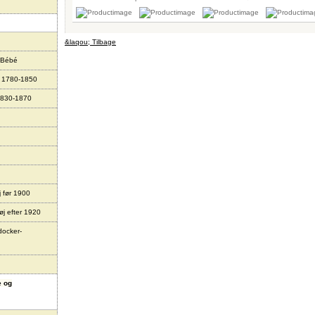
&laqou; Tilbage
 Bébé
r 1780-1850
1830-1870
j før 1900
øj efter 1920
docker-
e og