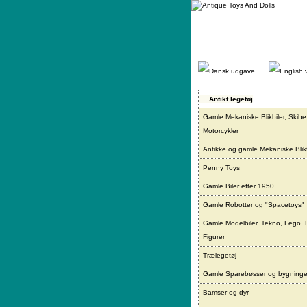
Gå
direkte
til
indhold.
Antikt legetøj
Gamle Mekaniske Blikbiler, Skibe
Motorcykler
Antikke og gamle Mekaniske Blikf
Penny Toys
Gamle Biler efter 1950
Gamle Robotter og "Spacetoys"
Gamle Modelbiler, Tekno, Lego, 
Figurer
Trælegetøj
Gamle Sparebøsser og bygninge
Bamser og dyr