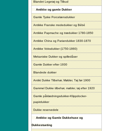
Blandet Legetøj og Tilbud
Antikke og gamle Dukker
Gamle Tyske Porcelænsdukker
Antikke Franske modedukker og Bébé
Antikke Papmache og trædukker 1780-1850
Antikke China og Pariandukker 1830-1870
Antikke Voksdukker (1750-1860)
Mekaniske Dukker og spilledåser
Gamle Dukker efter 1930
Blandede dukker
Antikt Dukke Tilbehør, Møbler, Tøj før 1900
Gammel Dukke tilbehør, møbler, tøj efter 1920
Gamle påklædningsdukker-Klippdocker-
papirdukker
Dukke reservedele
Antikke og Gamle Dukkehuse og
Dukkestueting