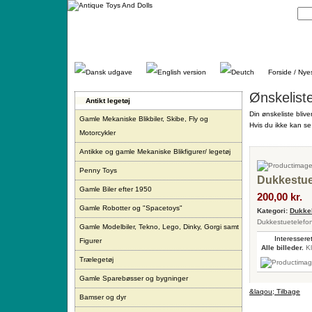
Gå
direkte
til
indhold.
Forside / Nye
Ønskelist
Antikt legetøj
Din ønskeliste blive
Gamle Mekaniske Blikbiler, Skibe, Fly og
Hvis du ikke kan se 
Motorcykler
Antikke og gamle Mekaniske Blikfigurer/ legetøj
Penny Toys
Dukkestue
Gamle Biler efter 1950
200,00 kr.
Gamle Robotter og "Spacetoys"
Kategori:
Dukkeh
Dukkestuetelefon
Gamle Modelbiler, Tekno, Lego, Dinky, Gorgi samt
Interesseret
Figurer
Alle billeder.
Kl
Trælegetøj
Gamle Sparebøsser og bygninger
&laqou; Tilbage
Bamser og dyr