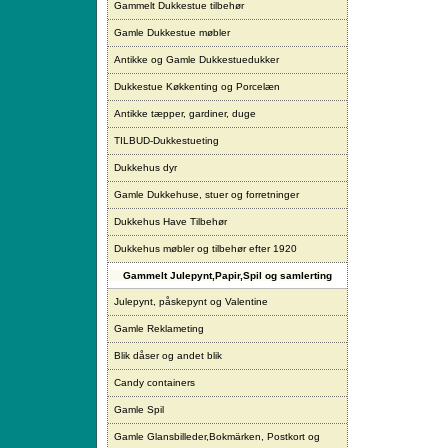
Gammelt Dukkestue tilbehør
Gamle Dukkestue møbler
Antikke og Gamle Dukkestuedukker
Dukkestue Køkkenting og Porcelæn
Antikke tæpper, gardiner, duge
TILBUD-Dukkestueting
Dukkehus dyr
Gamle Dukkehuse, stuer og forretninger
Dukkehus Have Tilbehør
Dukkehus møbler og tilbehør efter 1920
Gammelt Julepynt,Papir,Spil og samlerting
Julepynt, påskepynt og Valentine
Gamle Reklameting
Blik dåser og andet blik
Candy containers
Gamle Spil
Gamle Glansbilleder,Bokmärken, Postkort og