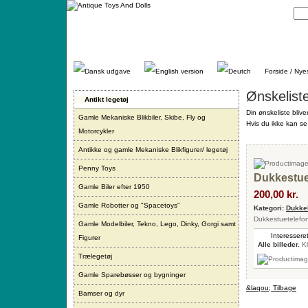
Gå
direkte
til
indhold.
Forside / Nye
Ønskelist
Antikt legetøj
Din ønskeliste blive
Gamle Mekaniske Blikbiler, Skibe, Fly og
Hvis du ikke kan se 
Motorcykler
Antikke og gamle Mekaniske Blikfigurer/ legetøj
Penny Toys
Dukkestue
Gamle Biler efter 1950
200,00 kr.
Gamle Robotter og "Spacetoys"
Kategori:
Dukkeh
Dukkestuetelefon
Gamle Modelbiler, Tekno, Lego, Dinky, Gorgi samt
Interesseret
Figurer
Alle billeder.
Kl
Trælegetøj
Gamle Sparebøsser og bygninger
&laqou; Tilbage
Bamser og dyr