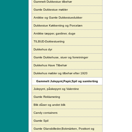
Gammelt Dukkestue tilbehør
Gamle Dukkestue møbler
Antikke og Gamle Dukkestuedukker
Dukkestue Køkkenting og Porcelæn
Antikke tæpper, gardiner, duge
TILBUD-Dukkestueting
Dukkehus dyr
Gamle Dukkehuse, stuer og forretninger
Dukkehus Have Tilbehør
Dukkehus møbler og tilbehør efter 1920
Gammelt Julepynt,Papir,Spil og samlerting
Julepynt, påskepynt og Valentine
Gamle Reklameting
Blik dåser og andet blik
Candy containers
Gamle Spil
Gamle Glansbilleder,Bokmärken, Postkort og