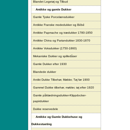
Blandet Legetøj og Tilbud
Antikke og gamle Dukker
Gamle Tyske Porcelænsdukker
Antikke Franske modedukker og Bébé
Antikke Papmache og trædukker 1780-1850
Antikke China og Pariandukker 1830-1870
Antikke Voksdukker (1750-1860)
Mekaniske Dukker og spilledåser
Gamle Dukker efter 1930
Blandede dukker
Antikt Dukke Tilbehør, Møbler, Tøj før 1900
Gammel Dukke tilbehør, møbler, tøj efter 1920
Gamle påklædningsdukker-Klippdocker-
papirdukker
Dukke reservedele
Antikke og Gamle Dukkehuse og
Dukkestueting