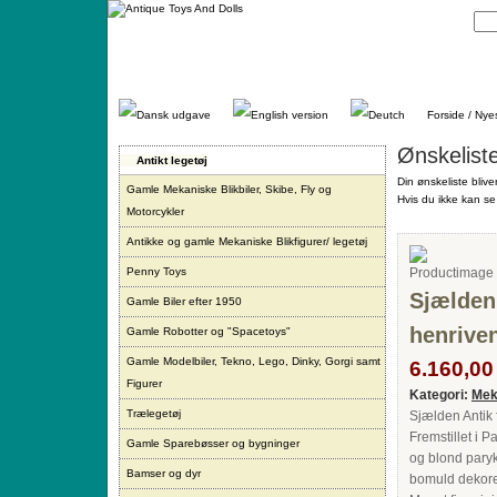
Gå
direkte
til
indhold.
Forside / Nye
Ønskelist
Antikt legetøj
Din ønskeliste blive
Gamle Mekaniske Blikbiler, Skibe, Fly og
Hvis du ikke kan se 
Motorcykler
Antikke og gamle Mekaniske Blikfigurer/ legetøj
Penny Toys
Sjælden 
Gamle Biler efter 1950
henriven
Gamle Robotter og "Spacetoys"
Gamle Modelbiler, Tekno, Lego, Dinky, Gorgi samt
6.160,00 
Figurer
Kategori:
Mek
Trælegetøj
Sjælden Antik 
Fremstillet i
Gamle Sparebøsser og bygninger
og blond paryk
Bamser og dyr
bomuld dekorer