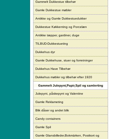
Gammelt Dukkestue tilbehør
Gamle Dukkestue møbler
Antikke og Gamle Dukkestuedukker
Dukkestue Køkkenting og Porcelæn
Antikke tæpper, gardiner, duge
TILBUD-Dukkestueting
Dukkehus dyr
Gamle Dukkehuse, stuer og forretninger
Dukkehus Have Tilbehør
Dukkehus møbler og tilbehør efter 1920
Gammelt Julepynt,Papir,Spil og samlerting
Julepynt, påskepynt og Valentine
Gamle Reklameting
Blik dåser og andet blik
Candy containers
Gamle Spil
Gamle Glansbilleder,Bokmärken, Postkort og