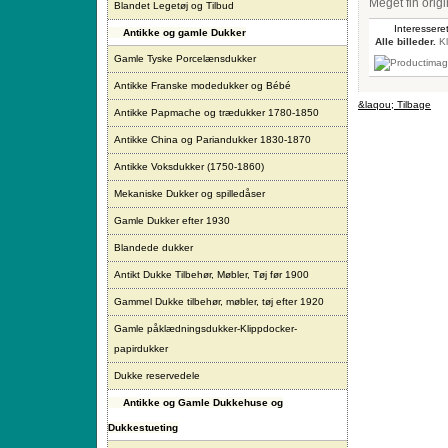
Meget fin orig
Blandet Legetøj og Tilbud
Interesseret
Antikke og gamle Dukker
Alle billeder.
Kl
Gamle Tyske Porcelænsdukker
Antikke Franske modedukker og Bébé
&laqou; Tilbage
Antikke Papmache og trædukker 1780-1850
Antikke China og Pariandukker 1830-1870
Antikke Voksdukker (1750-1860)
Mekaniske Dukker og spilledåser
Gamle Dukker efter 1930
Blandede dukker
Antikt Dukke Tilbehør, Møbler, Tøj før 1900
Gammel Dukke tilbehør, møbler, tøj efter 1920
Gamle påklædningsdukker-Klippdocker-
papirdukker
Dukke reservedele
Antikke og Gamle Dukkehuse og
Dukkestueting