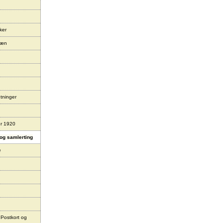
ker
læn
tninger
er 1920
og samlerting
e
 Postkort og