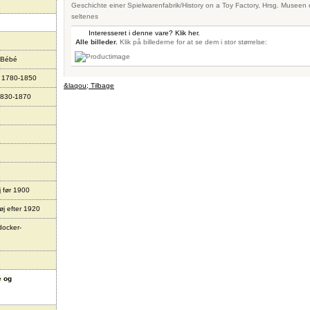
Geschichte einer Spielwarenfabrik/History on a Toy Factory, Hrsg. Museen
seltenes
Interesseret i denne vare? Klik her.
Alle billeder.
Klik på billederne for at se dem i stor størrelse:
 Bébé
r 1780-1850
&laqou; Tilbage
1830-1870
j før 1900
øj efter 1920
docker-
e og