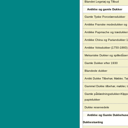
Blandet Legetøj og Tilbud
Antikke og gamle Dukker
Gamle Tyske Porcelænsdukker
Antikke Franske modedukker og
Antikke Papmache og trædukke
Antikke China og Pariandukker 
Antikke Voksdukker (1750-1860)
Mekaniske Dukker og spilledåser
Gamle Dukker efter 1930
Blandede dukker
Antikt Dukke Tilbehør, Møbler, Tø
Gammel Dukke tilbehør, møbler, t
Gamle påklædningsdukker-Klipp
papirdukker
Dukke reservedele
Antikke og Gamle Dukkehus
Dukkestueting