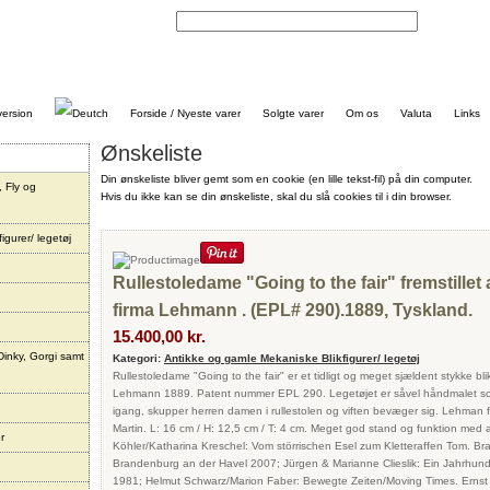
Kontakt
Forside / Nyeste varer
Solgte varer
Om os
Valuta
Links
Ønskeliste
Din ønskeliste bliver gemt som en cookie (en lille tekst-fil) på din computer.
, Fly og
Hvis du ikke kan se din ønskeliste, skal du slå cookies til i din browser.
igurer/ legetøj
Rullestoledame "Going to the fair" fremstillet 
firma Lehmann . (EPL# 290).1889, Tyskland.
15.400,00 kr.
Dinky, Gorgi samt
Kategori:
Antikke og gamle Mekaniske Blikfigurer/ legetøj
Rullestoledame "Going to the fair" er et tidligt og meget sjældent stykke blikl
Lehmann 1889. Patent nummer EPL 290. Legetøjet er såvel håndmalet som 
igang, skupper herren damen i rullestolen og viften bevæger sig. Lehman f
Martin. L: 16 cm / H: 12,5 cm / T: 4 cm. Meget god stand og funktion med al
r
Köhler/Katharina Kreschel: Vom störrischen Esel zum Kletteraffen Tom. 
Brandenburg an der Havel 2007; Jürgen & Marianne Clieslik: Ein Jahrhun
1981; Helmut Schwarz/Marion Faber: Bewegte Zeiten/Moving Times. Erns