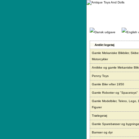
Gå
direkte
til
indhold.
Antikt legetøj
Gamle Mekaniske Blikbiler, Skibe
Motorcykler
Antikke og gamle Mekaniske Blikf
Penny Toys
Gamle Biler efter 1950
Gamle Robotter og "Spacetoys"
Gamle Modelbiler, Tekno, Lego, 
Figurer
Trælegetøj
Gamle Sparebøsser og bygninge
Bamser og dyr