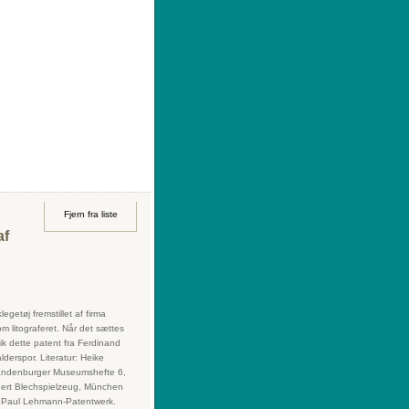
|
Sådan køber du
|
Din ønskeliste
Fjern fra liste
af
egetøj fremstillet af firma
litograferet. Når det sættes
ik dette patent fra Ferdinand
derspor. Literatur: Heike
Brandenburger Museumshefte 6,
dert Blechspielzeug, München
t Paul Lehmann-Patentwerk.