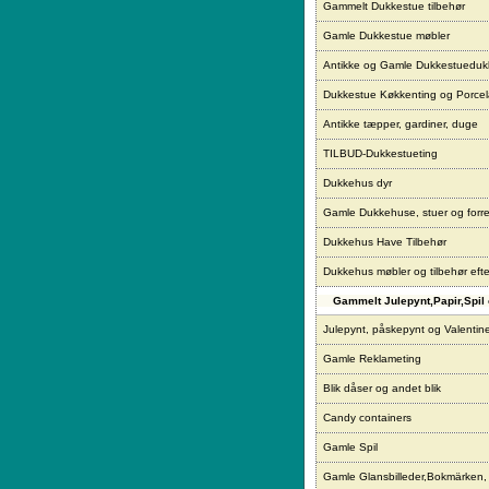
Gammelt Dukkestue tilbehør
Gamle Dukkestue møbler
Antikke og Gamle Dukkestueduk
Dukkestue Køkkenting og Porce
Antikke tæpper, gardiner, duge
TILBUD-Dukkestueting
Dukkehus dyr
Gamle Dukkehuse, stuer og forre
Dukkehus Have Tilbehør
Dukkehus møbler og tilbehør eft
Gammelt Julepynt,Papir,Spil 
Julepynt, påskepynt og Valentin
Gamle Reklameting
Blik dåser og andet blik
Candy containers
Gamle Spil
Gamle Glansbilleder,Bokmärken,