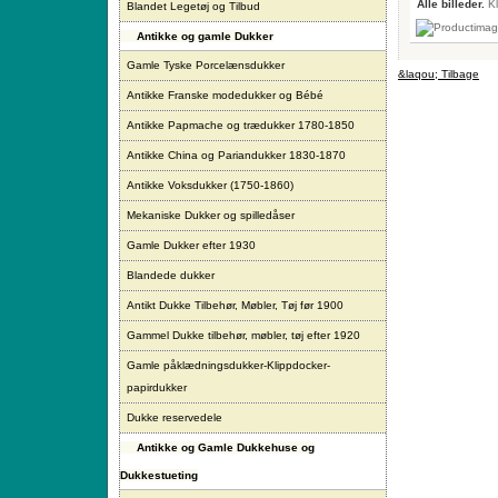
Alle billeder.
Kl
Blandet Legetøj og Tilbud
Antikke og gamle Dukker
Gamle Tyske Porcelænsdukker
&laqou; Tilbage
Antikke Franske modedukker og Bébé
Antikke Papmache og trædukker 1780-1850
Antikke China og Pariandukker 1830-1870
Antikke Voksdukker (1750-1860)
Mekaniske Dukker og spilledåser
Gamle Dukker efter 1930
Blandede dukker
Antikt Dukke Tilbehør, Møbler, Tøj før 1900
Gammel Dukke tilbehør, møbler, tøj efter 1920
Gamle påklædningsdukker-Klippdocker-
papirdukker
Dukke reservedele
Antikke og Gamle Dukkehuse og
Dukkestueting