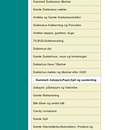
Gammelt Dukkestue tilbehør
Gamle Dukkestue møbler
Antikke og Gamle Dukkestuedukker
Dukkestue Køkkenting og Porcelæn
Antikke tæpper, gardiner, duge
TILBUD-Dukkestueting
Dukkehus dyr
Gamle Dukkehuse, stuer og forretninger
Dukkehus Have Tilbehør
Dukkehus møbler og tilbehør efter 1920
Gammelt Julepynt,Papir,Spil og samlerting
Julepynt, påskepynt og Valentine
Gamle Reklameting
Blik dåser og andet blik
Candy containers
Gamle Spil
Gamle Glansbilleder,Bokmärken, Postkort og