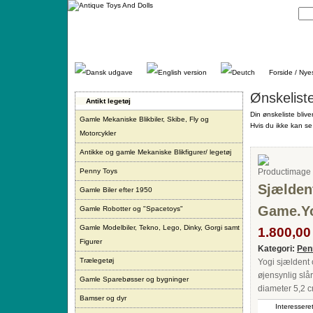
Gå
direkte
til
indhold.
Forside / Nye
Ønskelist
Antikt legetøj
Din ønskeliste blive
Gamle Mekaniske Blikbiler, Skibe, Fly og
Hvis du ikke kan se 
Motorcykler
Antikke og gamle Mekaniske Blikfigurer/ legetøj
Penny Toys
Sjældent
Gamle Biler efter 1950
Game.Yo
Gamle Robotter og "Spacetoys"
Gamle Modelbiler, Tekno, Lego, Dinky, Gorgi samt
1.800,00 
Figurer
Kategori:
Pen
Trælegetøj
Yogi sjældent o
øjensynlig slår
Gamle Sparebøsser og bygninger
diameter 5,2 c
Bamser og dyr
Interesseret