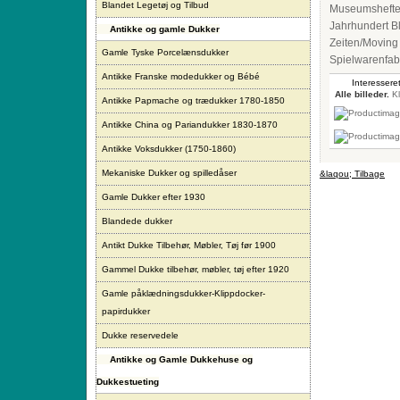
Blandet Legetøj og Tilbud
Museumshefte 
Jahrhundert B
Antikke og gamle Dukker
Zeiten/Moving
Gamle Tyske Porcelænsdukker
Spielwarenfabr
Antikke Franske modedukker og Bébé
Interesseret
Alle billeder.
Kl
Antikke Papmache og trædukker 1780-1850
Antikke China og Pariandukker 1830-1870
Antikke Voksdukker (1750-1860)
Mekaniske Dukker og spilledåser
&laqou; Tilbage
Gamle Dukker efter 1930
Blandede dukker
Antikt Dukke Tilbehør, Møbler, Tøj før 1900
Gammel Dukke tilbehør, møbler, tøj efter 1920
Gamle påklædningsdukker-Klippdocker-
papirdukker
Dukke reservedele
Antikke og Gamle Dukkehuse og
Dukkestueting