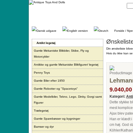
Gå
direkte
til
indhold.
Forside / Nye
Ønskelist
Antikt legetøj
Din ønskeliste blive
Gamle Mekaniske Blikbiler, Skibe, Fly og
Hvis du ikke kan se 
Motorcykler
Antikke og gamle Mekaniske Blikfigurer/ legetøj
Penny Toys
Lehmann 
Gamle Biler efter 1950
9.040,00 
Gamle Robotter og "Spacetoys"
Kategori:
Ant
Gamle Modelbiler, Tekno, Lego, Dinky, Gorgi samt
Dette stykke b
Figurer
mest komplice
Trælegetøj
Ajax blev pate
Gamle Sparebøsser og bygninger
Han er klædt i 
cm høj. God sta
Bamser og dyr
Köhler/Kathar