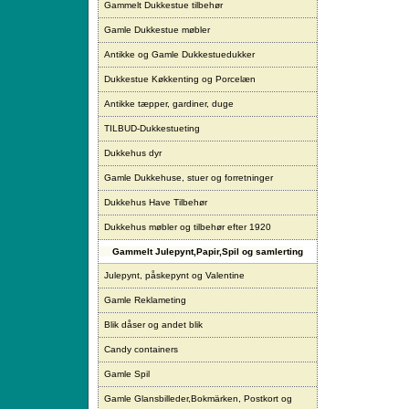
Gammelt Dukkestue tilbehør
Gamle Dukkestue møbler
Antikke og Gamle Dukkestuedukker
Dukkestue Køkkenting og Porcelæn
Antikke tæpper, gardiner, duge
TILBUD-Dukkestueting
Dukkehus dyr
Gamle Dukkehuse, stuer og forretninger
Dukkehus Have Tilbehør
Dukkehus møbler og tilbehør efter 1920
Gammelt Julepynt,Papir,Spil og samlerting
Julepynt, påskepynt og Valentine
Gamle Reklameting
Blik dåser og andet blik
Candy containers
Gamle Spil
Gamle Glansbilleder,Bokmärken, Postkort og