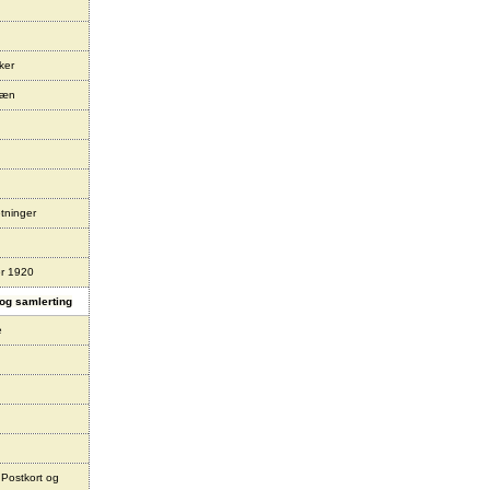
ker
læn
tninger
er 1920
og samlerting
e
 Postkort og