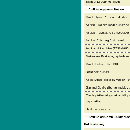
Blandet Legetøj og Tilbud
Antikke og gamle Dukker
Gamle Tyske Porcelænsdukker
Antikke Franske modedukker og
Antikke Papmache og trædukke
Antikke China og Pariandukker 
Antikke Voksdukker (1750-1860)
Mekaniske Dukker og spilledåser
Gamle Dukker efter 1930
Blandede dukker
Antikt Dukke Tilbehør, Møbler, Tø
Gammel Dukke tilbehør, møbler, t
Gamle påklædningsdukker-Klipp
papirdukker
Dukke reservedele
Antikke og Gamle Dukkehus
Dukkestueting