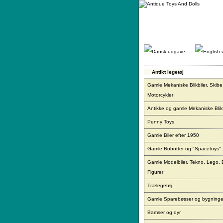
Gå
direkte
til
indhold.
Antikt legetøj
Gamle Mekaniske Blikbiler, Skibe
Motorcykler
Antikke og gamle Mekaniske Blikf
Penny Toys
Gamle Biler efter 1950
Gamle Robotter og "Spacetoys"
Gamle Modelbiler, Tekno, Lego, 
Figurer
Trælegetøj
Gamle Sparebøsser og bygninge
Bamser og dyr