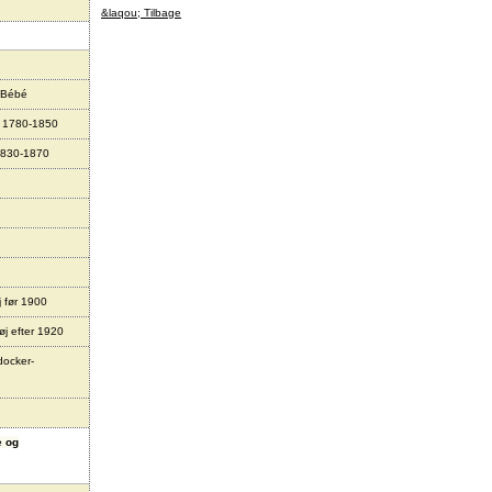
&laqou; Tilbage
 Bébé
r 1780-1850
1830-1870
j før 1900
øj efter 1920
docker-
e og