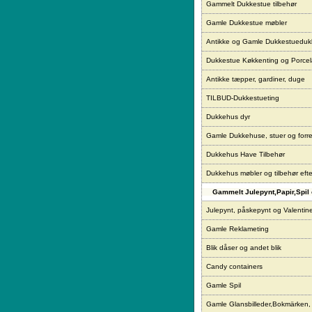
Gammelt Dukkestue tilbehør
Gamle Dukkestue møbler
Antikke og Gamle Dukkestueduk
Dukkestue Køkkenting og Porce
Antikke tæpper, gardiner, duge
TILBUD-Dukkestueting
Dukkehus dyr
Gamle Dukkehuse, stuer og forre
Dukkehus Have Tilbehør
Dukkehus møbler og tilbehør eft
Gammelt Julepynt,Papir,Spil 
Julepynt, påskepynt og Valentin
Gamle Reklameting
Blik dåser og andet blik
Candy containers
Gamle Spil
Gamle Glansbilleder,Bokmärken,