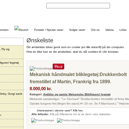
Kontakt
Forside / Nyeste varer
Solgte varer
Om os
Valuta
Links
Ønskeliste
Din ønskeliste bliver gemt som en cookie (en lille tekst-fil) på din computer.
, Fly og
Hvis du ikke kan se din ønskeliste, skal du slå cookies til i din browser.
igurer/ legetøj
Mekanisk håndmalet bliklegetøj:Drukkenbolt
fremstillet af Martin, Frankrig fra 1899.
8.000,00 kr.
Dinky, Gorgi samt
Kategori:
Antikke og gamle Mekaniske Blikfigurer/ legetøj
Mekanisk optræksfigur. '''Le Clochard''''Drukkenbolten fremstillet af firma Mar
Optræk fungerer fint.Meget flot stand.H= 20 cm. Se F.Marchand,L''''Histori
Interesseret i denne vare? Klik her.
Alle billeder.
Klik på billederne for at se dem i stor størrelse:
r