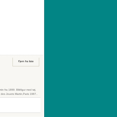
|
Sådan køber du
|
Din ønskeliste
Fjern fra liste
tin fra 1899. Blikfigur med tøj.
e des Jouets Martin,Paris 1987..