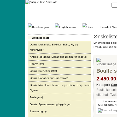
Gå
direkte
til
indhold.
Forside / Nye
Ønskelist
Antikt legetøj
Din ønskeliste blive
Gamle Mekaniske Blikbiler, Skibe, Fly og
Hvis du ikke kan se 
Motorcykler
Antikke og gamle Mekaniske Blikfigurer/ legetøj
Penny Toys
Boulle s
Gamle Biler efter 1950
2.450,00 
Gamle Robotter og "Spacetoys"
Kategori:
Gam
Gamle Modelbiler, Tekno, Lego, Dinky, Gorgi samt
Boulle konsol 
Figurer
eller hall. Ty
Trælegetøj
Interesseret
Gamle Sparebøsser og bygninger
Alle billeder.
Kl
Bamser og dyr