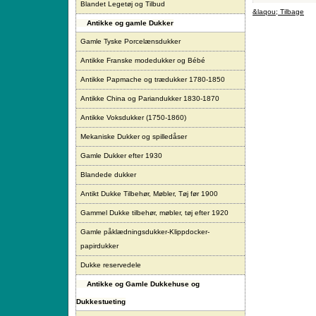
Blandet Legetøj og Tilbud
&laqou; Tilbage
Antikke og gamle Dukker
Gamle Tyske Porcelænsdukker
Antikke Franske modedukker og Bébé
Antikke Papmache og trædukker 1780-1850
Antikke China og Pariandukker 1830-1870
Antikke Voksdukker (1750-1860)
Mekaniske Dukker og spilledåser
Gamle Dukker efter 1930
Blandede dukker
Antikt Dukke Tilbehør, Møbler, Tøj før 1900
Gammel Dukke tilbehør, møbler, tøj efter 1920
Gamle påklædningsdukker-Klippdocker-
papirdukker
Dukke reservedele
Antikke og Gamle Dukkehuse og
Dukkestueting