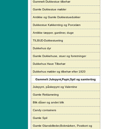
Gammelt Dukkestue tilbehør
Gamle Dukkestue møbler
Antikke og Gamle Dukkestuedukker
Dukkestue Køkkenting og Porcelæn
Antikke tæpper, gardiner, duge
TILBUD-Dukkestueting
Dukkehus dyr
Gamle Dukkehuse, stuer og forretninger
Dukkehus Have Tilbehør
Dukkehus møbler og tilbehør efter 1920
Gammelt Julepynt,Papir,Spil og samlerting
Julepynt, påskepynt og Valentine
Gamle Reklameting
Blik dåser og andet blik
Candy containers
Gamle Spil
Gamle Glansbilleder,Bokmärken, Postkort og