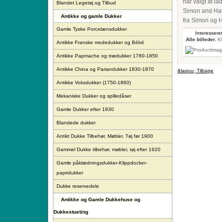
har valgt at la
Blandet Legetøj og Tilbud
Simon and Hal
Antikke og gamle Dukker
fra Simon og H
Gamle Tyske Porcelænsdukker
Interesseret
Alle billeder.
Kl
Antikke Franske modedukker og Bébé
Antikke Papmache og trædukker 1780-1850
Antikke China og Pariandukker 1830-1870
&laqou; Tilbage
Antikke Voksdukker (1750-1860)
Mekaniske Dukker og spilledåser
Gamle Dukker efter 1930
Blandede dukker
Antikt Dukke Tilbehør, Møbler, Tøj før 1900
Gammel Dukke tilbehør, møbler, tøj efter 1920
Gamle påklædningsdukker-Klippdocker-
papirdukker
Dukke reservedele
Antikke og Gamle Dukkehuse og
Dukkestueting