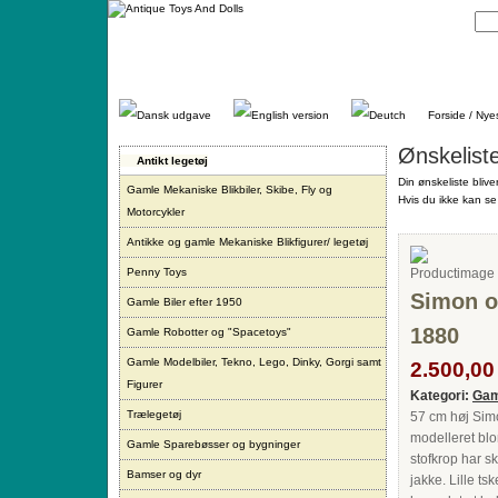
Gå
direkte
til
indhold.
Forside / Nye
Ønskelist
Antikt legetøj
Din ønskeliste blive
Gamle Mekaniske Blikbiler, Skibe, Fly og
Hvis du ikke kan se 
Motorcykler
Antikke og gamle Mekaniske Blikfigurer/ legetøj
Penny Toys
Simon o
Gamle Biler efter 1950
1880
Gamle Robotter og "Spacetoys"
Gamle Modelbiler, Tekno, Lego, Dinky, Gorgi samt
2.500,00 
Figurer
Kategori:
Gam
Trælegetøj
57 cm høj Sim
modelleret bl
Gamle Sparebøsser og bygninger
stofkrop har s
Bamser og dyr
jakke. Lille t