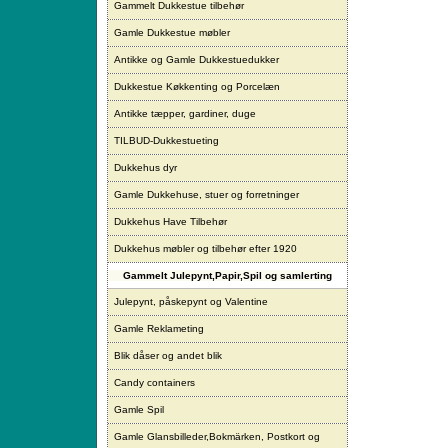
Gammelt Dukkestue tilbehør
Gamle Dukkestue møbler
Antikke og Gamle Dukkestuedukker
Dukkestue Køkkenting og Porcelæn
Antikke tæpper, gardiner, duge
TILBUD-Dukkestueting
Dukkehus dyr
Gamle Dukkehuse, stuer og forretninger
Dukkehus Have Tilbehør
Dukkehus møbler og tilbehør efter 1920
Gammelt Julepynt,Papir,Spil og samlerting
Julepynt, påskepynt og Valentine
Gamle Reklameting
Blik dåser og andet blik
Candy containers
Gamle Spil
Gamle Glansbilleder,Bokmärken, Postkort og