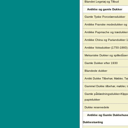
Blandet Legetøj og Tilbud
Antikke og gamle Dukker
Gamle Tyske Porcelænsdukker
Antikke Franske modedukker og
Antikke Papmache og trædukke
Antikke China og Pariandukker 
Antikke Voksdukker (1750-1860)
Mekaniske Dukker og spilledåser
Gamle Dukker efter 1930
Blandede dukker
Antikt Dukke Tilbehør, Møbler, Tø
Gammel Dukke tilbehør, møbler, t
Gamle påklædningsdukker-Klipp
papirdukker
Dukke reservedele
Antikke og Gamle Dukkehus
Dukkestueting