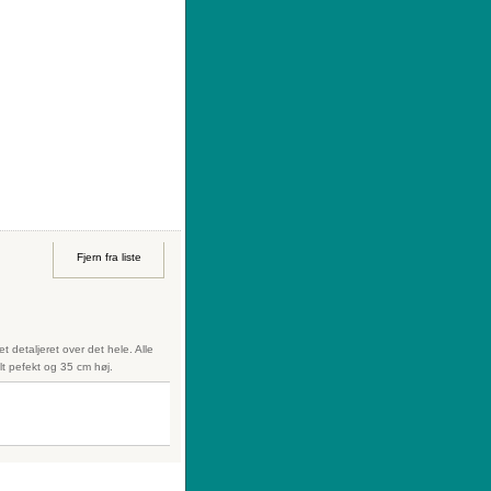
|
Sådan køber du
|
Din ønskeliste
Fjern fra liste
t detaljeret over det hele. Alle
lt pefekt og 35 cm høj.