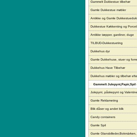
Gammelt Dukkestue tilbehør
Gamle Dukkestue møbler
Antikke og Gamle Dukkestueduk
Dukkestue Køkkenting og Porce
Antikke tæpper, gardiner, duge
TILBUD-Dukkestueting
Dukkehus dyr
Gamle Dukkehuse, stuer og forre
Dukkehus Have Tilbehør
Dukkehus møbler og tilbehør eft
Gammelt Julepynt,Papir,Spil 
Julepynt, påskepynt og Valentin
Gamle Reklameting
Blik dåser og andet blik
Candy containers
Gamle Spil
Gamle Glansbilleder,Bokmärken,