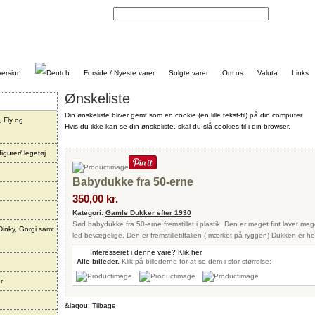
Kontakt
Forside / Nyeste varer
Solgte varer
Om os
Valuta
Links
Ønskeliste
Din ønskeliste bliver gemt som en cookie (en lille tekst-fil) på din computer.
, Fly og
Hvis du ikke kan se din ønskeliste, skal du slå cookies til i din browser.
igurer/ legetøj
Babydukke fra 50-erne
350,00 kr.
Kategori:
Gamle Dukker efter 1930
Sød babydukke fra 50-erne fremstillet i plastik. Den er meget fint lavet mege
Dinky, Gorgi samt
led bevægelige. Den er fremstilletiItalien ( mærket på ryggen) Dukken er he
Interesseret i denne vare? Klik her.
Alle billeder.
Klik på billederne for at se dem i stor størrelse:
r
&laqou; Tilbage