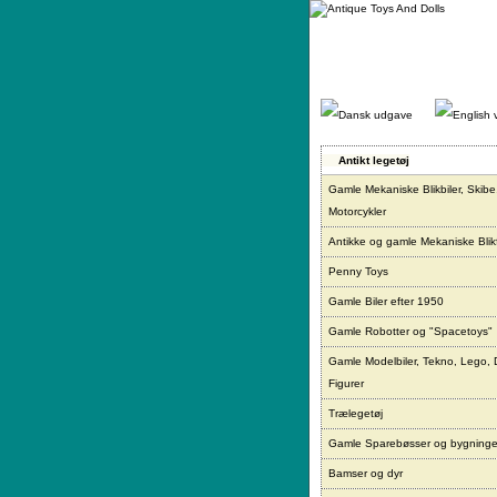
Gå
direkte
til
indhold.
Antikt legetøj
Gamle Mekaniske Blikbiler, Skibe
Motorcykler
Antikke og gamle Mekaniske Blikf
Penny Toys
Gamle Biler efter 1950
Gamle Robotter og "Spacetoys"
Gamle Modelbiler, Tekno, Lego, 
Figurer
Trælegetøj
Gamle Sparebøsser og bygninge
Bamser og dyr