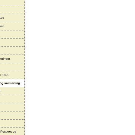
ker
læn
tninger
er 1920
og samlerting
e
 Postkort og