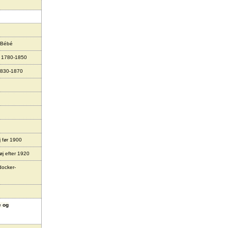
 Bébé
r 1780-1850
1830-1870
j før 1900
øj efter 1920
docker-
e og