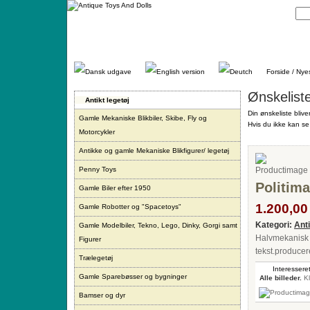
Gå
direkte
til
indhold.
Forside / Nye
Ønskelist
Antikt legetøj
Din ønskeliste blive
Gamle Mekaniske Blikbiler, Skibe, Fly og
Hvis du ikke kan se 
Motorcykler
Antikke og gamle Mekaniske Blikfigurer/ legetøj
Penny Toys
Politima
Gamle Biler efter 1950
1.200,00 
Gamle Robotter og "Spacetoys"
Kategori:
Ant
Gamle Modelbiler, Tekno, Lego, Dinky, Gorgi samt
Halvmekanisk b
Figurer
tekst.producer
Trælegetøj
Interesseret
Gamle Sparebøsser og bygninger
Alle billeder.
Kl
Bamser og dyr