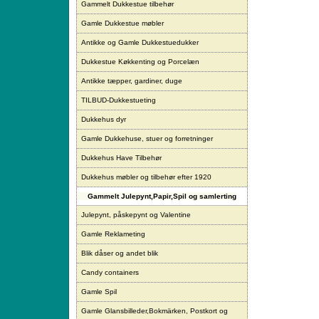
Gammelt Dukkestue tilbehør
Gamle Dukkestue møbler
Antikke og Gamle Dukkestuedukker
Dukkestue Køkkenting og Porcelæn
Antikke tæpper, gardiner, duge
TILBUD-Dukkestueting
Dukkehus dyr
Gamle Dukkehuse, stuer og forretninger
Dukkehus Have Tilbehør
Dukkehus møbler og tilbehør efter 1920
Gammelt Julepynt,Papir,Spil og samlerting
Julepynt, påskepynt og Valentine
Gamle Reklameting
Blik dåser og andet blik
Candy containers
Gamle Spil
Gamle Glansbilleder,Bokmärken, Postkort og