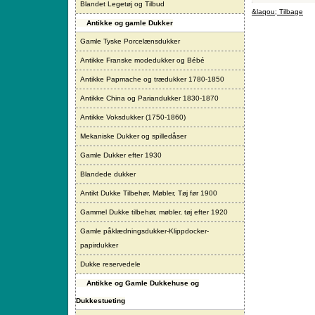
Blandet Legetøj og Tilbud
&laqou; Tilbage
Antikke og gamle Dukker
Gamle Tyske Porcelænsdukker
Antikke Franske modedukker og Bébé
Antikke Papmache og trædukker 1780-1850
Antikke China og Pariandukker 1830-1870
Antikke Voksdukker (1750-1860)
Mekaniske Dukker og spilledåser
Gamle Dukker efter 1930
Blandede dukker
Antikt Dukke Tilbehør, Møbler, Tøj før 1900
Gammel Dukke tilbehør, møbler, tøj efter 1920
Gamle påklædningsdukker-Klippdocker-
papirdukker
Dukke reservedele
Antikke og Gamle Dukkehuse og
Dukkestueting