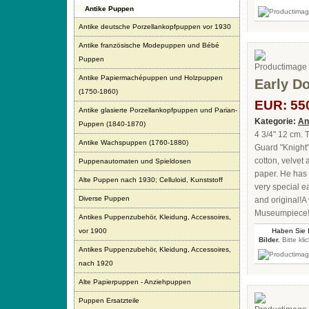
Antike Puppen
Antike deutsche Porzellankopfpuppen vor 1930
Antike französische Modepuppen und Bébé
Puppen
Antike Papiermachépuppen und Holzpuppen
Early D
(1750-1860)
EUR: 55
Antike glasierte Porzellankopfpuppen und Parian-
Kategorie:
An
Puppen (1840-1870)
4 3/4" 12 cm. 
Antike Wachspuppen (1760-1880)
Guard "Knight
cotton, velvet
Puppenautomaten und Spieldosen
paper. He has 
Alte Puppen nach 1930; Celluloid, Kunststoff
very special e
Diverse Puppen
and original!A
Museumpiece! I
Antikes Puppenzubehör, Kleidung, Accessoires,
vor 1900
Haben Sie I
Bilder.
Bitte kli
Antikes Puppenzubehör, Kleidung, Accessoires,
nach 1920
Alte Papierpuppen - Anziehpuppen
Puppen Ersatzteile