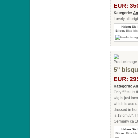
EUR: 35
Kategorie:
An
Lovely all orig
Haben Sie I
Bilder.
Bitte kli
5" bisqu
EUR: 29
Kategorie:
An
Only 5" tall is
wig is just inc
which is aso ra
dressed in her 
is 13 cm /5". 
Germany ca 1
Haben Sie I
Bilder.
Bitte kli