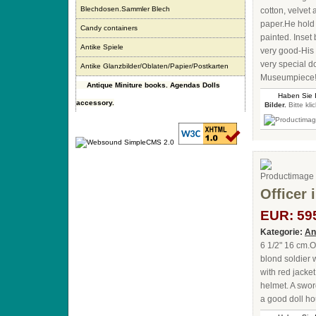
Blechdosen.Sammler Blech
cotton, velvet
paper.He hold
Candy containers
painted. Inset
Antike Spiele
very good-His 
very special d
Antike Glanzbilder/Oblaten/Papier/Postkarten
Museumpiece! I
Antique Miniture books. Agendas Dolls
Haben Sie I
accessory.
Bilder.
Bitte kli
Officer 
EUR: 59
Kategorie:
An
6 1/2" 16 cm.Of
blond soldier w
with red jacke
helmet. A swor
a good doll ho