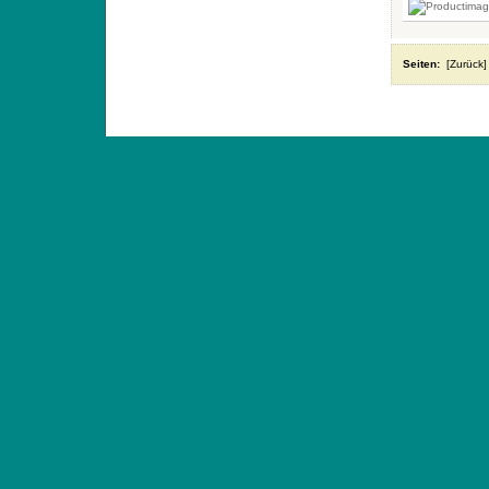
Seiten:
[Zurück]
ANTIQUE TOYS & DOLLS · ST. STRANDSTRÆD