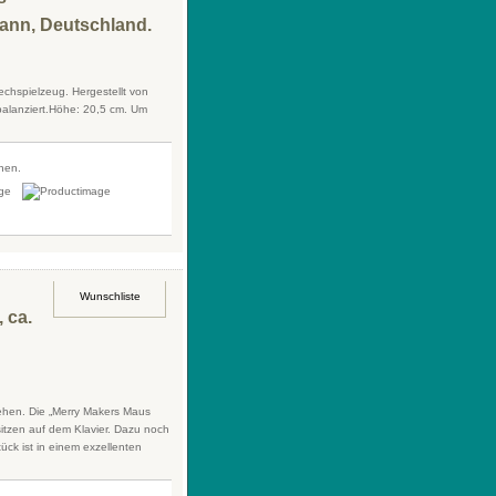
mann, Deutschland.
chspielzeug. Hergestellt von
alanziert.Höhe: 20,5 cm. Um
fnen.
Wunschliste
 ca.
ehen. Die „Merry Makers Maus
sitzen auf dem Klavier. Dazu noch
ück ist in einem exzellenten