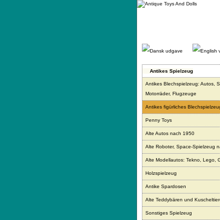
Gå
direkte
til
indhold.
Antikes Spielzeug
Antikes Blechspielzeug: Autos, S
Motorräder, Flugzeuge
Antikes figürliches Blechspielzeu
Penny Toys
Alte Autos nach 1950
Alte Roboter, Space-Spielzeug 
Alte Modellautos: Tekno, Lego, 
Holzspielzeug
Antike Spardosen
Alte Teddybären und Kuscheltie
Sonstiges Spielzeug