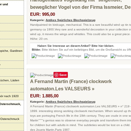
r und
beweglicher Vogel von der Firma Issmeier, D
EUR: 995,00
Kategorie:
Antikes figürliches Blechspielzeug
Handpainted tin birdcage, mechanical. This is a rare beautiful wind up tin 
germany ca 1900.Very rare and a wonderful decoration in your collection of 
wind up, it moves the wings and whistles. This could also be a great piece a
Höhe: 20 cm.
Haben Sie Interesse an diesem Artikel? Bitte hier klicken.
Bilder.
Bitte klicken Sie auf ein beliebiges Bild, um die Großansicht zu öf
ppiche, Gardinen
e
Save
Küchen, Läden
A Fernand Martin (France) clockwork
automaton.Les VALSEURS »
EUR: 1.885,00
ör nach 1920
Kategorie:
Antikes figürliches Blechspielzeug
 Osterschmuck,
A Fernand Martin (France) clockwork automaton.Les VALSEURS » n° 219 –
1899. interesting strong working clockwork mechanism. When wound up th
toys are portraying French life in the 19th century. They are crude in one 
 Osterschmuck
Martin''''''''s genius was to observe everyday people and transform them i
for children but with adults in mind. The subtleties would be lost on a child. 
des Jouets Martin,Paris 1987.