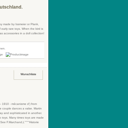
eutschland.
toy made by Issmeier or Plank,
early rare toys. When the bird is
s accessories in a doll collection!
fnen.
Wunschliste
 1910 - mécanisme d') from
e couple dances a valse. Martin
way and sophisticated in another.
nto toys. Many times toys are made
See F.Marchand,L''''''''Historie