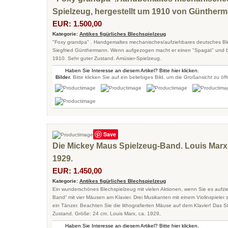
Spielzeug, hergestellt um 1910 von Günther
EUR: 1.500,00
Kategorie:
Antikes figürliches Blechspielzeug
"Foxy grandpa" . Handgemaltes mechanisches/aufziehbares deutsches Ble
Siegfried Günthermann. Wenn aufgezogen macht er einen "Spagat" und b
1910. Sehr guter Zustand. Amüsier-Spielzeug.
Haben Sie Interesse an diesem Artikel? Bitte hier klicken.
Bilder.
Bitte klicken Sie auf ein beliebiges Bild, um die Großansicht zu öf
Save
Die Mickey Maus Spielzeug-Band. Louis Marx,
1929.
EUR: 1.450,00
Kategorie:
Antikes figürliches Blechspielzeug
Ein wunderschönes Blechspielzeug mit vielen Aktionen, wenn Sie es aufzi
Band“ mit vier Mäusen am Klavier. Drei Musikanten mit einem Violinspieler 
ein Tänzer. Beachten Sie die lithografierten Mäuse auf dem Klavier! Das St
Zustand. Größe: 24 cm. Louis Marx, ca. 1929,
Haben Sie Interesse an diesem Artikel? Bitte hier klicken.