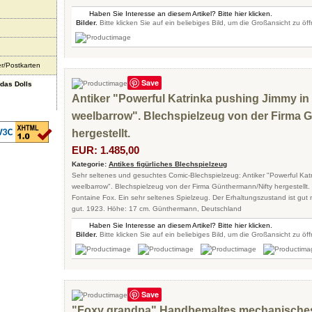
Haben Sie Interesse an diesem Artikel? Bitte hier klicken.
Bilder.
Bitte klicken Sie auf ein beliebiges Bild, um die Großansicht zu öf
er/Postkarten
Save
ndas Dolls
Antiker "Powerful Katrinka pushing Jimmy in
weelbarrow". Blechspielzeug von der Firma 
hergestellt.
EUR: 1.485,00
Kategorie:
Antikes figürliches Blechspielzeug
Sehr seltenes und gesuchtes Comic-Blechspielzeug: Antiker "Powerful Kat
weelbarrow". Blechspielzeug von der Firma Günthermann/Nifty hergestellt
Fontaine Fox. Ein sehr seltenes Spielzeug. Der Erhaltungszustand ist gut m
gut. 1923. Höhe: 17 cm. Günthermann, Deutschland
Haben Sie Interesse an diesem Artikel? Bitte hier klicken.
Bilder.
Bitte klicken Sie auf ein beliebiges Bild, um die Großansicht zu öf
Save
"Foxy grandpa".Handbemaltes mechanische