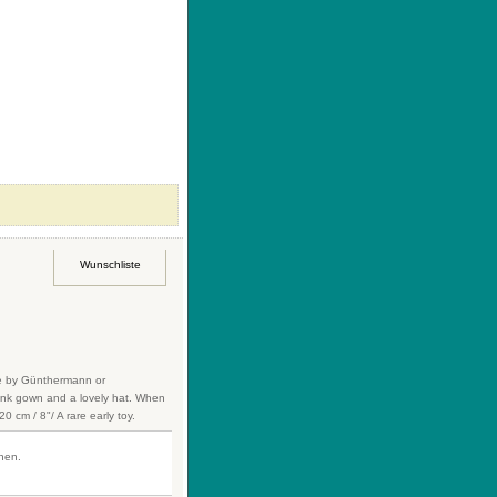
Kontakt
|
AGB
|
Ihre Wunschliste
Wunschliste
de by Günthermann or
pink gown and a lovely hat. When
0 cm / 8"/ A rare early toy.
fnen.