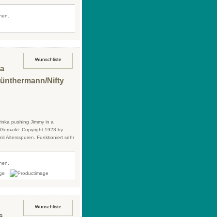
fnen.
Wunschliste
 a
Günthermann/Nifty
rinka pushing Jimmy in a
. Gemarkt: Copyright 1923 by
it Altersspuren. Funktioniert sehr
fnen.
Wunschliste
s