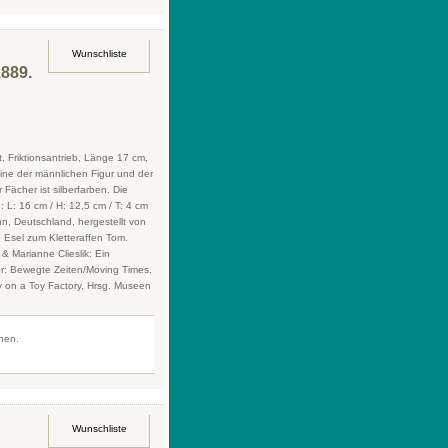
Wunschliste
1889.
, Friktionsantrieb, Länge 17 cm,
eine der männlichen Figur und der
ächer ist silberfarben. Die
L: 16 cm / H: 12,5 cm / T: 4 cm
n, Deutschland, hergestellt von
n Esel zum Kletteraffen Tom.
 Marianne Clieslik: Ein
r: Bewegte Zeiten/Moving Times.
y on a Toy Factory, Hrsg. Museen
fnen.
Wunschliste