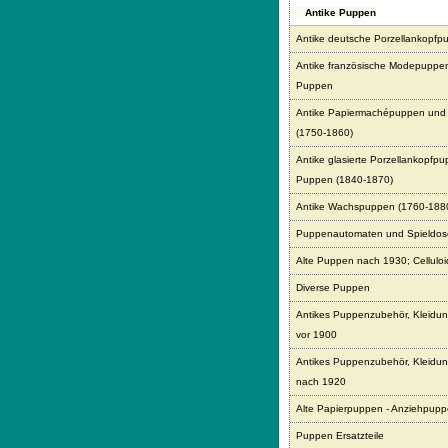
Antike Puppen
Antike deutsche Porzellankopfp
Antike französische Modepuppe
Puppen
Antike Papiermachépuppen und
(1750-1860)
Antike glasierte Porzellankopfp
Puppen (1840-1870)
Antike Wachspuppen (1760-188
Puppenautomaten und Spieldo
Alte Puppen nach 1930; Celluloid
Diverse Puppen
Antikes Puppenzubehör, Kleidun
vor 1900
Antikes Puppenzubehör, Kleidun
nach 1920
Alte Papierpuppen - Anziehpup
Puppen Ersatzteile