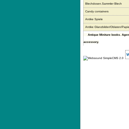
Blechdosen.Sammler Blech
Candy containers
Antike Spiele
Antike Glanzbilder/Oblaten/Papi
Antique Miniture books. Age
accessory.