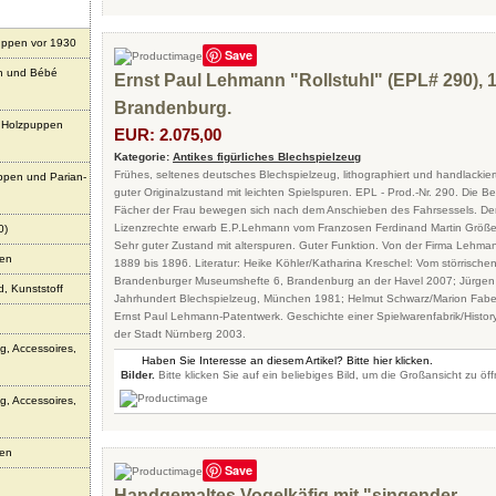
uppen vor 1930
Save
n und Bébé
Ernst Paul Lehmann "Rollstuhl" (EPL# 290), 
Brandenburg.
 Holzpuppen
EUR: 2.075,00
Kategorie:
Antikes figürliches Blechspielzeug
Frühes, seltenes deutsches Blechspielzeug, lithographiert und handlackiert
uppen und Parian-
guter Originalzustand mit leichten Spielspuren. EPL - Prod.-Nr. 290. Die B
Fächer der Frau bewegen sich nach dem Anschieben des Fahrsessels. Der F
Lizenzrechte erwarb E.P.Lehmann vom Franzosen Ferdinand Martin Größe: 
0)
Sehr guter Zustand mit alterspuren. Guter Funktion. Von der Firma Lehman
sen
1889 bis 1896. Literatur: Heike Köhler/Katharina Kreschel: Vom störrische
Brandenburger Museumshefte 6, Brandenburg an der Havel 2007; Jürgen &
, Kunststoff
Jahrhundert Blechspielzeug, München 1981; Helmut Schwarz/Marion Fabe
Ernst Paul Lehmann-Patentwerk. Geschichte einer Spielwarenfabrik/Histor
der Stadt Nürnberg 2003.
g, Accessoires,
Haben Sie Interesse an diesem Artikel? Bitte hier klicken.
Bilder.
Bitte klicken Sie auf ein beliebiges Bild, um die Großansicht zu öf
g, Accessoires,
pen
Save
Handgemaltes Vogelkäfig mit "singender,