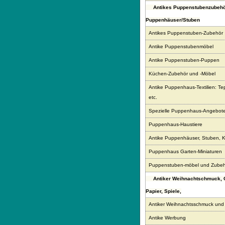
Antikes Puppenstubenzubehö
Puppenhäuser/Stuben
Antikes Puppenstuben-Zubehör
Antike Puppenstubenmöbel
Antike Puppenstuben-Puppen
Küchen-Zubehör und -Möbel
Antike Puppenhaus-Textilien: Te
etc.
Spezielle Puppenhaus-Angebot
Puppenhaus-Haustiere
Antike Puppenhäuser, Stuben, 
Puppenhaus Garten-Miniaturen
Puppenstuben-möbel und Zubeh
Antiker Weihnachtschmuck,
Papier, Spiele,
Antiker Weihnachtsschmuck und
Antike Werbung