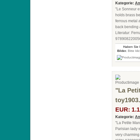
Kategorie:
An
"Le Sonneur en
holds brass be
ferrous metal a
back bending a
Literatur: Fer
9789082200508.
Haben Sie I
Bilder.
Bitte kli
"La Pet
toy1903.
EUR: 1.1
Kategorie:
An
"La Petite Mar
Parisian lady w
very charming 