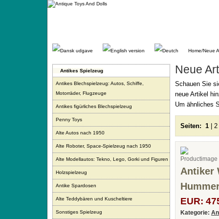
Gå
direkte
til
indhold.
Home/Neue Ar
Neue Art
Antikes Spielzeug
Schauen Sie si
Antikes Blechspielzeug: Autos, Schiffe,
Motorräder, Flugzeuge
neue Artikel hi
Um ähnliches Sp
Antikes figürliches Blechspielzeug
Penny Toys
Seiten:
1
|
2
Alte Autos nach 1950
Alte Roboter, Space-Spielzeug nach 1950
Alte Modellautos: Tekno, Lego, Gorki und Figuren
Antiker
Holzspielzeug
Hummer.
Antike Spardosen
Alte Teddybären und Kuscheltiere
EUR: 47
Sonstiges Spielzeug
Kategorie:
An