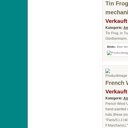
Tin Fro
mechani
Verkauft
Kategorie:
An
Tin Frog, in T
Günthermann. C
Bilder.
Bitte kli
French 
Verkauft
Kategorie:
An
French Wind-Up
hand-painted c
hats (these po
“Paris/S.I.J.I
F.Marchand,L''