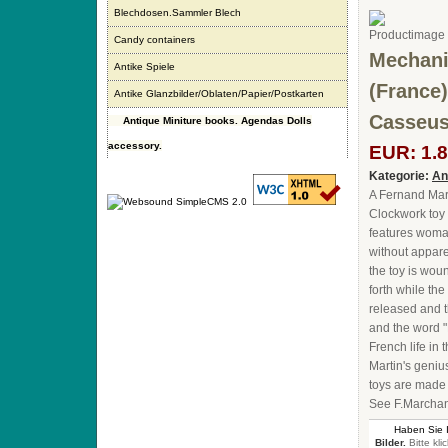
Blechdosen.Sammler Blech
Candy containers
Mechanic
Antike Spiele
(France
Antike Glanzbilder/Oblaten/Papier/Postkarten
Casseuse
Antique Miniture books. Agendas Dolls
accessory.
EUR: 1.8
Kategorie:
An
A Fernand Mar
Clockwork toy 
features woman
without appare
the toy is wou
forth while the
released and th
and the word "P
French life in
Martin's geniu
toys are made f
See F.Marchand
Haben Sie I
Bilder.
Bitte kli