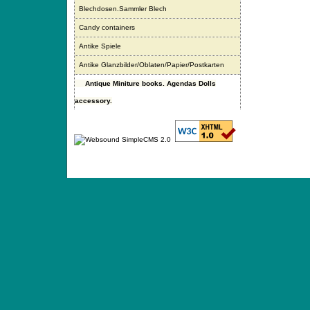
Blechdosen.Sammler Blech
Candy containers
Antike Spiele
Antike Glanzbilder/Oblaten/Papier/Postkarten
Antique Miniture books. Agendas Dolls
accessory.
ANTIQUE TOYS & DOLLS · ST. STRANDSTRÆD