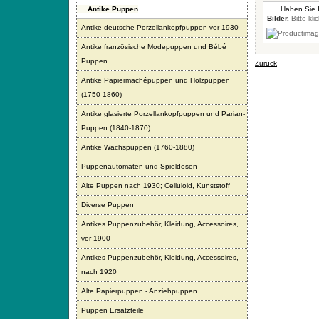
Antike Puppen
Haben Sie I
Bilder.
Bitte kli
Antike deutsche Porzellankopfpuppen vor 1930
Antike französische Modepuppen und Bébé
Puppen
Zurück
Antike Papiermachépuppen und Holzpuppen
(1750-1860)
Antike glasierte Porzellankopfpuppen und Parian-
Puppen (1840-1870)
Antike Wachspuppen (1760-1880)
Puppenautomaten und Spieldosen
Alte Puppen nach 1930; Celluloid, Kunststoff
Diverse Puppen
Antikes Puppenzubehör, Kleidung, Accessoires,
vor 1900
Antikes Puppenzubehör, Kleidung, Accessoires,
nach 1920
Alte Papierpuppen - Anziehpuppen
Puppen Ersatzteile