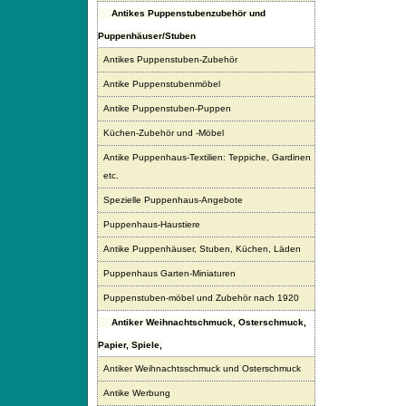
Antikes Puppenstubenzubehör und
Puppenhäuser/Stuben
Antikes Puppenstuben-Zubehör
Antike Puppenstubenmöbel
Antike Puppenstuben-Puppen
Küchen-Zubehör und -Möbel
Antike Puppenhaus-Textilien: Teppiche, Gardinen
etc.
Spezielle Puppenhaus-Angebote
Puppenhaus-Haustiere
Antike Puppenhäuser, Stuben, Küchen, Läden
Puppenhaus Garten-Miniaturen
Puppenstuben-möbel und Zubehör nach 1920
Antiker Weihnachtschmuck, Osterschmuck,
Papier, Spiele,
Antiker Weihnachtsschmuck und Osterschmuck
Antike Werbung