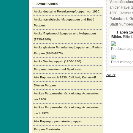
Vom störische
Antike Puppen
an der Havel 
Antike deutsche Porzellankopfpuppen vor 1930
1981. Helmut 
Patentwerk. Ge
Antike französische Modepuppen und Bébé
Stadt Nürnber
Puppen
Haben Sie 
Antike Papiermachépuppen und Holzpuppen
Bilder.
Bitte 
(1750-1860)
Antike glasierte Porzellankopfpuppen und Parian-
Puppen (1840-1870)
Antike Wachspuppen (1760-1880)
Puppenautomaten und Spieldosen
Zurück
Alte Puppen nach 1930; Celluloid, Kunststoff
Diverse Puppen
Antikes Puppenzubehör, Kleidung, Accessoires,
vor 1900
Antikes Puppenzubehör, Kleidung, Accessoires,
nach 1920
Alte Papierpuppen - Anziehpuppen
Puppen Ersatzteile