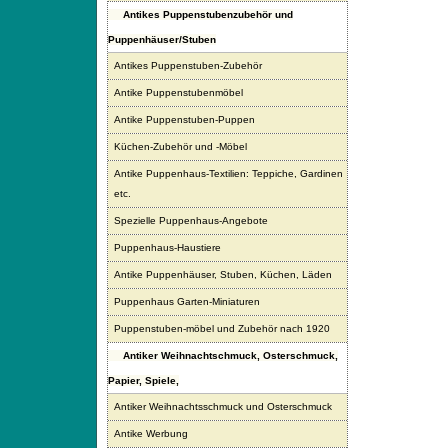
Antikes Puppenstubenzubehör und
Puppenhäuser/Stuben
Antikes Puppenstuben-Zubehör
Antike Puppenstubenmöbel
Antike Puppenstuben-Puppen
Küchen-Zubehör und -Möbel
Antike Puppenhaus-Textilien: Teppiche, Gardinen
etc.
Spezielle Puppenhaus-Angebote
Puppenhaus-Haustiere
Antike Puppenhäuser, Stuben, Küchen, Läden
Puppenhaus Garten-Miniaturen
Puppenstuben-möbel und Zubehör nach 1920
Antiker Weihnachtschmuck, Osterschmuck,
Papier, Spiele,
Antiker Weihnachtsschmuck und Osterschmuck
Antike Werbung