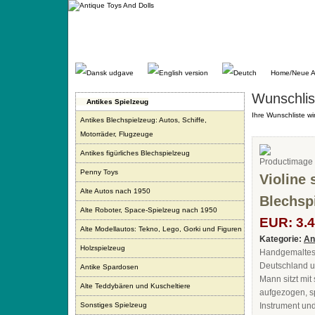
Gå
direkte
til
indhold.
Home/Neue Ar
Wunschlis
Antikes Spielzeug
Ihre Wunschliste wi
Antikes Blechspielzeug: Autos, Schiffe,
Motorräder, Flugzeuge
Antikes figürliches Blechspielzeug
Penny Toys
Violine
Alte Autos nach 1950
Blechsp
Alte Roboter, Space-Spielzeug nach 1950
EUR: 3.4
Alte Modellautos: Tekno, Lego, Gorki und Figuren
Kategorie:
An
Holzspielzeug
Handgemaltes 
Deutschland u
Antike Spardosen
Mann sitzt mit
Alte Teddybären und Kuscheltiere
aufgezogen, sp
Sonstiges Spielzeug
Instrument und