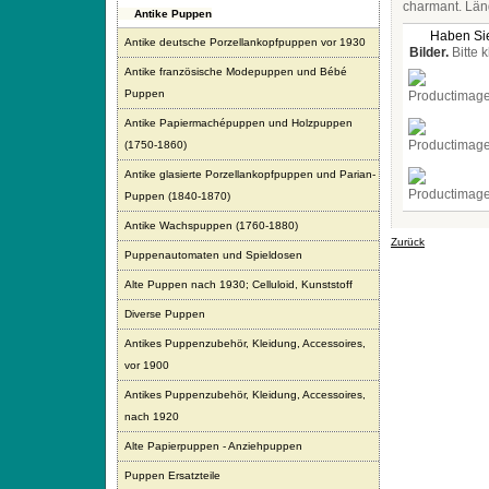
charmant. Län
Antike Puppen
Haben Sie 
Antike deutsche Porzellankopfpuppen vor 1930
Bilder.
Bitte 
Antike französische Modepuppen und Bébé
Puppen
Antike Papiermachépuppen und Holzpuppen
(1750-1860)
Antike glasierte Porzellankopfpuppen und Parian-
Puppen (1840-1870)
Antike Wachspuppen (1760-1880)
Zurück
Puppenautomaten und Spieldosen
Alte Puppen nach 1930; Celluloid, Kunststoff
Diverse Puppen
Antikes Puppenzubehör, Kleidung, Accessoires,
vor 1900
Antikes Puppenzubehör, Kleidung, Accessoires,
nach 1920
Alte Papierpuppen - Anziehpuppen
Puppen Ersatzteile