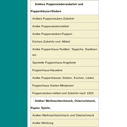
Antikes Puppenstubenzubehör und
Puppenhäuser/Stuben
Antikes Puppenstuben-Zubehör
Antike Puppenstubenmöbel
Antike Puppenstuben-Puppen
Küchen-Zubehör und -Möbel
Antike Puppenhaus-Textilien: Teppiche, Gardinen
etc.
Spezielle Puppenhaus-Angebote
Puppenhaus-Haustiere
Antike Puppenhäuser, Stuben, Küchen, Läden
Puppenhaus Garten-Miniaturen
Puppenstuben-möbel und Zubehör nach 1920
Antiker Weihnachtschmuck, Osterschmuck,
Papier, Spiele,
Antiker Weihnachtsschmuck und Osterschmuck
Antike Werbung