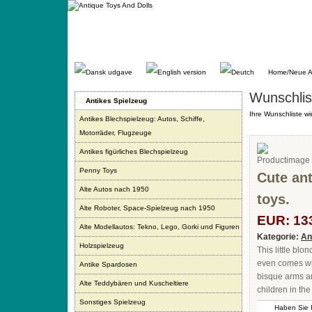
Gå
direkte
til
indhold.
Home/Neue Ar
Wunschlis
Antikes Spielzeug
Ihre Wunschliste wi
Antikes Blechspielzeug: Autos, Schiffe,
Motorräder, Flugzeuge
Antikes figürliches Blechspielzeug
Penny Toys
Cute ant
Alte Autos nach 1950
toys.
Alte Roboter, Space-Spielzeug nach 1950
EUR: 13
Alte Modellautos: Tekno, Lego, Gorki und Figuren
Kategorie:
An
Holzspielzeug
This little blo
even comes wit
Antike Spardosen
bisque arms and
Alte Teddybären und Kuscheltiere
children in the
Sonstiges Spielzeug
Haben Sie I