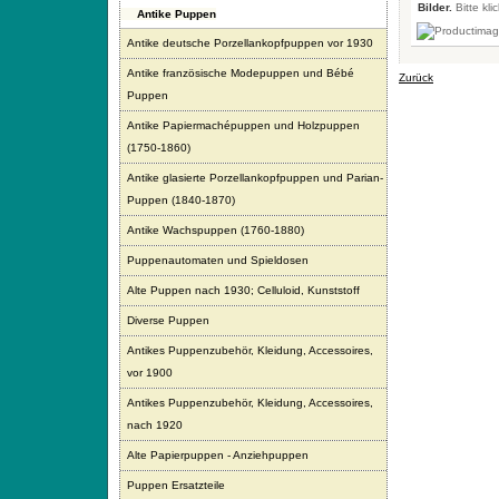
Bilder.
Bitte kli
Antike Puppen
Antike deutsche Porzellankopfpuppen vor 1930
Antike französische Modepuppen und Bébé
Zurück
Puppen
Antike Papiermachépuppen und Holzpuppen
(1750-1860)
Antike glasierte Porzellankopfpuppen und Parian-
Puppen (1840-1870)
Antike Wachspuppen (1760-1880)
Puppenautomaten und Spieldosen
Alte Puppen nach 1930; Celluloid, Kunststoff
Diverse Puppen
Antikes Puppenzubehör, Kleidung, Accessoires,
vor 1900
Antikes Puppenzubehör, Kleidung, Accessoires,
nach 1920
Alte Papierpuppen - Anziehpuppen
Puppen Ersatzteile