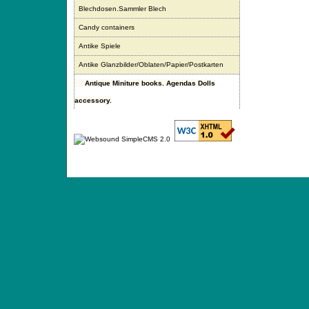
Blechdosen.Sammler Blech
Candy containers
Antike Spiele
Antike Glanzbilder/Oblaten/Papier/Postkarten
Antique Miniture books. Agendas Dolls
accessory.
ANTIQUE TOYS & DOLLS · ST. STRANDSTRÆD