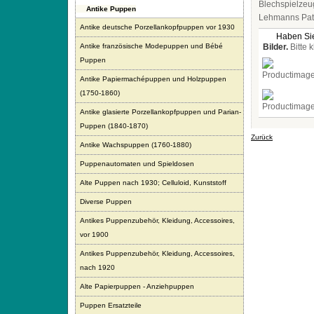
Blechspielzeu
Antike Puppen
Lehmanns Pate
Antike deutsche Porzellankopfpuppen vor 1930
Haben Sie 
Antike französische Modepuppen und Bébé
Bilder.
Bitte 
Puppen
Antike Papiermachépuppen und Holzpuppen
(1750-1860)
Antike glasierte Porzellankopfpuppen und Parian-
Puppen (1840-1870)
Zurück
Antike Wachspuppen (1760-1880)
Puppenautomaten und Spieldosen
Alte Puppen nach 1930; Celluloid, Kunststoff
Diverse Puppen
Antikes Puppenzubehör, Kleidung, Accessoires,
vor 1900
Antikes Puppenzubehör, Kleidung, Accessoires,
nach 1920
Alte Papierpuppen - Anziehpuppen
Puppen Ersatzteile