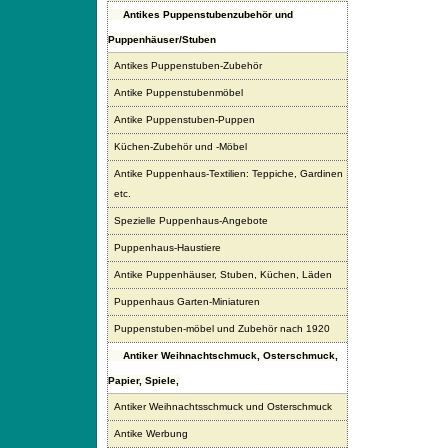
Antikes Puppenstubenzubehör und
Puppenhäuser/Stuben
Antikes Puppenstuben-Zubehör
Antike Puppenstubenmöbel
Antike Puppenstuben-Puppen
Küchen-Zubehör und -Möbel
Antike Puppenhaus-Textilien: Teppiche, Gardinen
etc.
Spezielle Puppenhaus-Angebote
Puppenhaus-Haustiere
Antike Puppenhäuser, Stuben, Küchen, Läden
Puppenhaus Garten-Miniaturen
Puppenstuben-möbel und Zubehör nach 1920
Antiker Weihnachtschmuck, Osterschmuck,
Papier, Spiele,
Antiker Weihnachtsschmuck und Osterschmuck
Antike Werbung