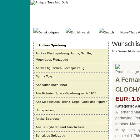
Gå
direkte
til
indhold.
Home/Neue Ar
Wunschlis
Antikes Spielzeug
Ihre Wunschliste wi
Antikes Blechspielzeug: Autos, Schiffe,
Motorräder, Flugzeuge
Antikes figürliches Blechspielzeug
Penny Toys
A Ferna
Alte Autos nach 1950
CLOCHA
Alte Roboter, Space-Spielzeug nach 1950
EUR: 1.0
Alte Modellautos: Tekno, Lego, Gorki und Figuren
Kategorie:
An
Holzspielzeug
A Fernand Mart
portraying Fre
Antike Spardosen
another. Marti
Alte Teddybären und Kuscheltiere
Many times toy
Sonstiges Spielzeug
on a child. Thi