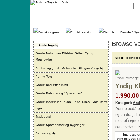
Gå
direkte
til
indhold.
Forside / Nye
Browse va
Antikt legetøj
Gamle Mekaniske Blikbiler, Skibe, Fly og
Sider:
[Forrige]
Motorcykler
Antikke og gamle Mekaniske Blikfigurer/ legetøj
Penny Toys
Yndig Kl
Gamle Biler efter 1950
Gamle Robotter og "Spacetoys"
1.990,00 
Gamle Modelbiler, Tekno, Lego, Dinky, Gorgi samt
Kategori:
Ant
Figurer
Denne bedårend
tøj-en dragt fr
Trælegetøj
med blå øjne 
Gamle Sparebøsser og bygninger
sorte støvler..
Bamser og dyr
Interesseret
Alle billeder.
Kl