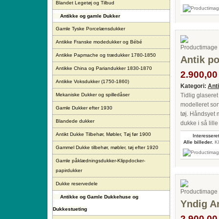
Blandet Legetøj og Tilbud
Antikke og gamle Dukker
Gamle Tyske Porcelænsdukker
Antikke Franske modedukker og Bébé
Antikke Papmache og trædukker 1780-1850
Antik p
Antikke China og Pariandukker 1830-1870
2.900,00 
Antikke Voksdukker (1750-1860)
Kategori:
Ant
Mekaniske Dukker og spilledåser
Tidlig glaser
modelleret sor
Gamle Dukker efter 1930
tøj. Håndsyet 
Blandede dukker
dukke i så lill
Antikt Dukke Tilbehør, Møbler, Tøj før 1900
Interesseret
Alle billeder.
Kl
Gammel Dukke tilbehør, møbler, tøj efter 1920
Gamle påklædningsdukker-Klippdocker-
papirdukker
Dukke reservedele
Antikke og Gamle Dukkehuse og
Yndig A
Dukkestueting
2.900,00 