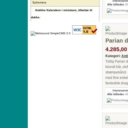
Interesseret
Ephemera
Alle billeder.
Kl
Antikke Kalendere i miniature, tilbehør til
dukke.
Parian d
4.285,00 
Kategori:
Ant
Tidlig Parian
blondt hår, st
strømpebånd. O
med fine enkel
fantastisk drag
Interesseret
Alle billeder.
Kl