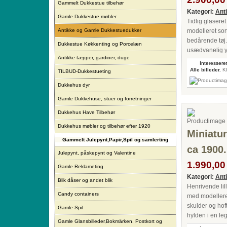
Gammelt Dukkestue tilbehør
Kategori:
Ant
Gamle Dukkestue møbler
Tidlig glaser
Antikke og Gamle Dukkestuedukker
modelleret sort
bedårende tøj.
Dukkestue Køkkenting og Porcelæn
usædvanelig yn
Antikke tæpper, gardiner, duge
Interesseret
Alle billeder.
Kl
TILBUD-Dukkestueting
Dukkehus dyr
Gamle Dukkehuse, stuer og forretninger
Dukkehus Have Tilbehør
Dukkehus møbler og tilbehør efter 1920
Miniatu
Gammelt Julepynt,Papir,Spil og samlerting
ca 1900.
Julepynt, påskepynt og Valentine
1.990,00 
Gamle Reklameting
Kategori:
Ant
Blik dåser og andet blik
Henrivende li
Candy containers
med modelleret
skulder og hof
Gamle Spil
hylden i en leg
Gamle Glansbilleder,Bokmärken, Postkort og