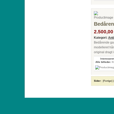
Bedåren
2.500,00 
Kategori:
Ant
Bedårende gamm
modelleret hår
original dragt 
Interesseret
Alle billeder.
Kl
Sider:
[Forrige]
ANTIQUE TOYS & DOLLS · ST. STRANDSTRÆD