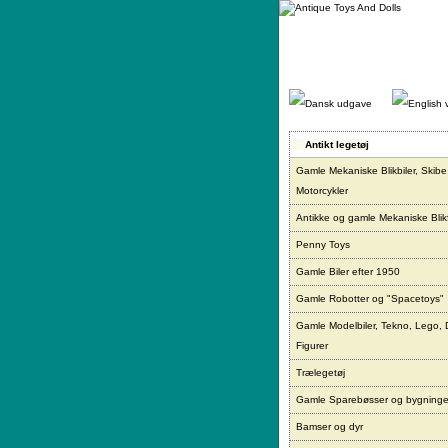
Gå
direkte
til
indhold.
Antikt legetøj
Gamle Mekaniske Blikbiler, Skibe
Motorcykler
Antikke og gamle Mekaniske Blikf
Penny Toys
Gamle Biler efter 1950
Gamle Robotter og "Spacetoys"
Gamle Modelbiler, Tekno, Lego, 
Figurer
Trælegetøj
Gamle Sparebøsser og bygninge
Bamser og dyr