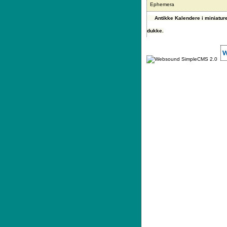
Ephemera
Antikke Kalendere i miniature,
dukke.