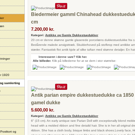
Biedermeier gamml Chinahead dukkestueduk
ker
cm
læn
7.200,00 kr.
Kategori:
Antikke og Gamle Dukkestuedukker
20 cm er denne skønne gamle glaserede porcelæns dukkestuedukke fra ca
Bedårende malede ansigsttræk. Skulderhoved på stofkrop med antikke arm
støvler. Fantastisk flot antik kjole af silke taftan med skønne detaljer. En ha
Interesseret i denne vare? Klik her.
tninger
Alle billeder.
Klik på billederne for at se dem i stor størrelse:
er 1920
og samlerting
e
Antik parian empire dukkestuedukke ca 1850 
gamel dukke
5.600,00 kr.
Kategori:
Antikke og Gamle Dukkestuedukker
6" (15 cm). An early antique rare Parian Doll with exceptionally blond molded
head with a molded ribbon and fine detaild hair. She is in her all original dr
ribbon. She has a cloth body, bisque limbs and black shoes.Lovely face, Her 
 Postkort og