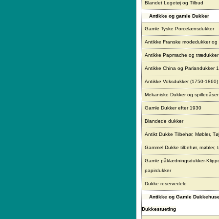
Blandet Legetøj og Tilbud
Antikke og gamle Dukker
Gamle Tyske Porcelænsdukker
Antikke Franske modedukker og
Antikke Papmache og trædukke
Antikke China og Pariandukker 
Antikke Voksdukker (1750-1860)
Mekaniske Dukker og spilledåser
Gamle Dukker efter 1930
Blandede dukker
Antikt Dukke Tilbehør, Møbler, Tø
Gammel Dukke tilbehør, møbler, t
Gamle påklædningsdukker-Klipp
papirdukker
Dukke reservedele
Antikke og Gamle Dukkehus
Dukkestueting