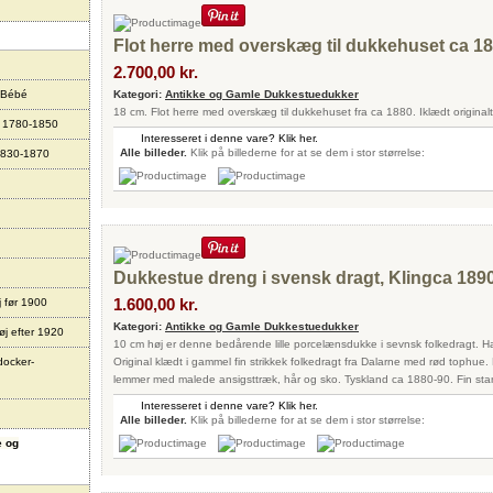
Flot herre med overskæg til dukkehuset ca 1
2.700,00 kr.
 Bébé
Kategori:
Antikke og Gamle Dukkestuedukker
18 cm. Flot herre med overskæg til dukkehuset fra ca 1880. Iklædt originalt 
r 1780-1850
Interesseret i denne vare? Klik her.
Alle billeder.
Klik på billederne for at se dem i stor størrelse:
1830-1870
Dukkestue dreng i svensk dragt, Klingca 189
1.600,00 kr.
j før 1900
Kategori:
Antikke og Gamle Dukkestuedukker
øj efter 1920
10 cm høj er denne bedårende lille porcelænsdukke i sevnsk folkedragt. Han 
docker-
Original klædt i gammel fin strikkek folkedragt fra Dalarne med rød tophu
lemmer med malede ansigsttræk, hår og sko. Tyskland ca 1880-90. Fin stand.
Interesseret i denne vare? Klik her.
Alle billeder.
Klik på billederne for at se dem i stor størrelse:
e og