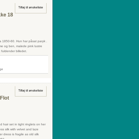
Tilføj til ønskeliste
ke 18
 1850-60. Hun har påsat paryk .
e og ben, malede pink lustre
t fuldender billedet.
Tilføj til ønskeliste
Flot
 hair set in tight ringlets on her
ess silk with velvet and laze
dress is fragile as old silk