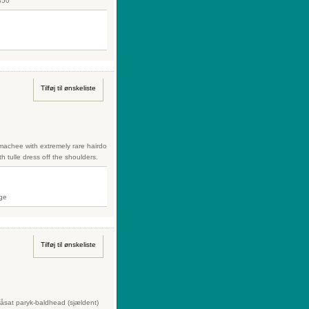
850
Tilføj til ønskeliste
machee with extremely rare hairdo
 tulle dress off the shoulders.
Tilføj til ønskeliste
åsat paryk-baldhead (sjældent)