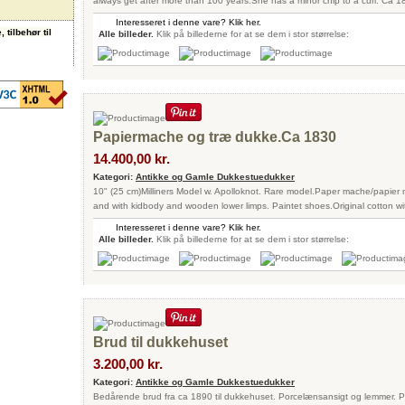
always get after more than 100 years.She has a minor chip to a curl. Ca 1
Interesseret i denne vare? Klik her.
 tilbehør til
Alle billeder.
Klik på billederne for at se dem i stor størrelse:
Papiermache og træ dukke.Ca 1830
14.400,00 kr.
Kategori:
Antikke og Gamle Dukkestuedukker
10" (25 cm)Milliners Model w. Apolloknot. Rare model.Paper mache/papier 
and with kidbody and wooden lower limps. Paintet shoes.Original cotton with
Interesseret i denne vare? Klik her.
Alle billeder.
Klik på billederne for at se dem i stor størrelse:
Brud til dukkehuset
3.200,00 kr.
Kategori:
Antikke og Gamle Dukkestuedukker
Bedårende brud fra ca 1890 til dukkehuset. Porcelænsansigt og lemmer. P