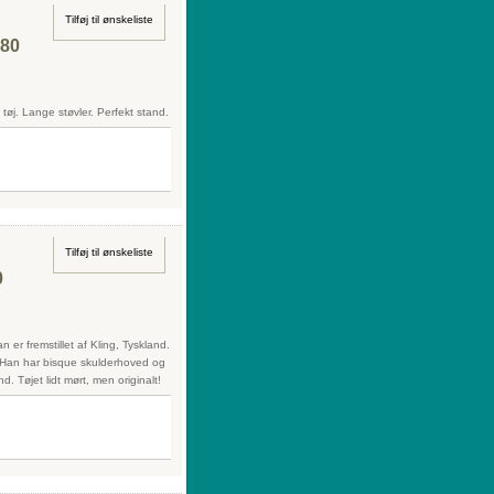
Tilføj til ønskeliste
880
tøj. Lange støvler. Perfekt stand.
Tilføj til ønskeliste
0
er fremstillet af Kling, Tyskland.
e. Han har bisque skulderhoved og
 Tøjet lidt mørt, men originalt!