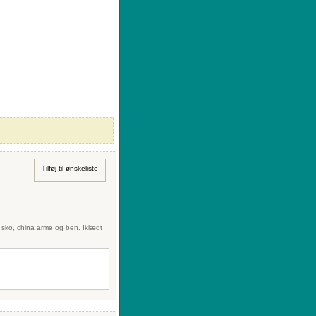
|
Sådan køber du
|
Din ønskeliste
Tilføj til ønskeliste
sko, china arme og ben. Iklædt