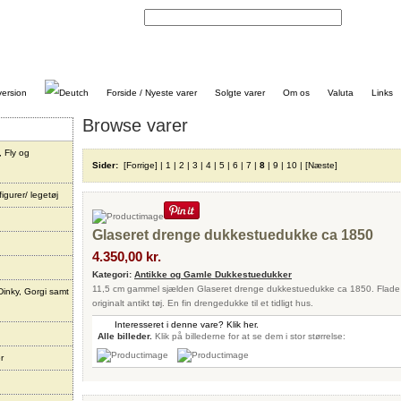
Kontakt
Forside / Nyeste varer
Solgte varer
Om os
Valuta
Links
Browse varer
, Fly og
Sider:
[Forrige]
|
1
|
2
|
3
|
4
|
5
|
6
|
7
|
8
|
9
|
10
|
[Næste]
igurer/ legetøj
Glaseret drenge dukkestuedukke ca 1850
4.350,00 kr.
Kategori:
Antikke og Gamle Dukkestuedukker
11,5 cm gammel sjælden Glaseret drenge dukkestuedukke ca 1850. Flade 
Dinky, Gorgi samt
originalt antikt tøj. En fin drengedukke til et tidligt hus.
Interesseret i denne vare? Klik her.
Alle billeder.
Klik på billederne for at se dem i stor størrelse:
r