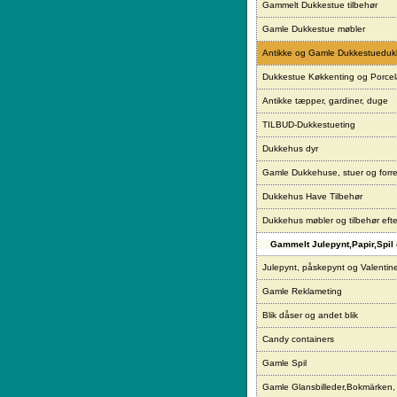
Gammelt Dukkestue tilbehør
Gamle Dukkestue møbler
Antikke og Gamle Dukkestueduk
Dukkestue Køkkenting og Porce
Antikke tæpper, gardiner, duge
TILBUD-Dukkestueting
Dukkehus dyr
Gamle Dukkehuse, stuer og forre
Dukkehus Have Tilbehør
Dukkehus møbler og tilbehør eft
Gammelt Julepynt,Papir,Spil 
Julepynt, påskepynt og Valentin
Gamle Reklameting
Blik dåser og andet blik
Candy containers
Gamle Spil
Gamle Glansbilleder,Bokmärken,