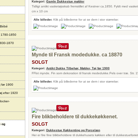
Kategori:
Gamle Dukkestue møbler
Tidligt antikt vasketøjsskab fremstillet af Kestner ca.1850. Fyldt med vasket
cm x 10 cm
Alle billeder.
Klik på billederne for at se dem i stor størrelse:
 Bébé
r 1780-1850
1830-1870
Mynde til Fransk modedukke. ca 18870
SOLGT
Kategori:
Antikt Dukke Tilbehør, Møbler, Tøj før 1900
FFlot mynde. Fin som dekoration til fransk modedukke.Pels over træ. Str.
Alle billeder.
Klik på billederne for at se dem i stor størrelse:
j før 1900
øj efter 1920
docker-
Fire blikbeholdere til dukkekøkkenet.
SOLGT
e og
Kategori:
Dukkestue Køkkenting og Porcelæn
Her er fire fine blikbeholdere til dukkehusets køkken eller til dukkestueforr