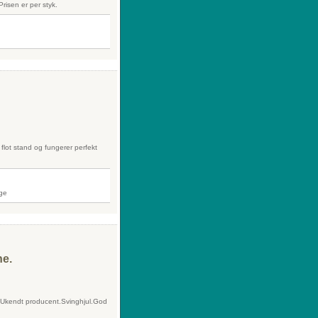
risen er per styk.
 flot stand og fungerer perfekt
ne.
".Ukendt producent.Svinghjul.God