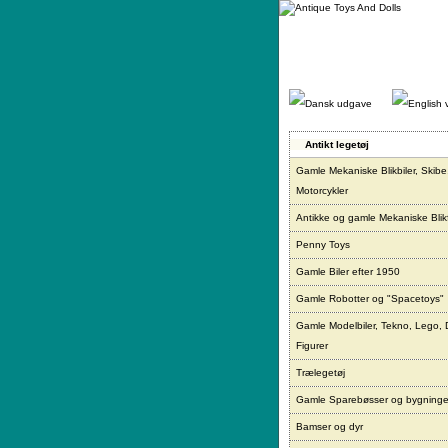
Gå
direkte
til
indhold.
Antikt legetøj
Gamle Mekaniske Blikbiler, Skibe
Motorcykler
Antikke og gamle Mekaniske Blikf
Penny Toys
Gamle Biler efter 1950
Gamle Robotter og "Spacetoys"
Gamle Modelbiler, Tekno, Lego, 
Figurer
Trælegetøj
Gamle Sparebøsser og bygninge
Bamser og dyr