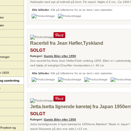
Hvidmalet med tryk af indhold på front. Fin stand. Højde 4,5 cm.. Ca 1900 P
Alle billeder.
Klik på billederne for at se dem i stor størrelse:
ker
læn
Racerbil fra Jean Høfler,Tyskland
SOLGT
Kategori:
Gamle Biler efter 1950
tninger
Stor racerbil fra firma Jean Höfler,Fürth omkring 1955..Bilen er i ualmindelig
ved hjælp af svinghjul.Chauffør i komposition.L= 40 cm.
er 1920
Alle billeder.
Klik på billederne for at se dem i stor størrelse:
og samlerting
e
Jetta.Isetta lignende køretøj fra Japan 1950er
SOLGT
Kategori:
Gamle Biler efter 1950
Jetta.Isettelignende 4 hjuls køretøj fra 1950erne.Mærked "Made in Japan
 Postkort og
stand.Skramme på den ene side.L=13 cm.