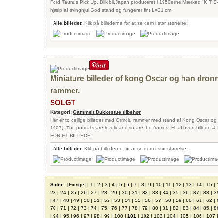
Ford Taunus Pick Up. Blik bil,Japan produceret i 1950erne.Mærked "K T 
hjælp af svinghjul.God stand og fungerer fint L=21 cm.
Alle billeder.
Klik på billederne for at se dem i stor størrelse:
Miniature billeder of kong Oscar og han dron
rammer.
SOLGT
Kategori:
Gammelt Dukkestue tilbehør
Her er to dejlige billeder med Ormolu rammer med stand af Kong Oscar og
1907). The portraits are lovely and so are the frames. H. af hvert bille
FOR ET BILLEDE:.
Alle billeder.
Klik på billederne for at se dem i stor størrelse:
Sider:
[Forrige]
|
1
|
2
|
3
|
4
|
5
|
6
|
7
|
8
|
9
|
10
|
11
|
12
|
13
|
14
|
15
|
23
|
24
|
25
|
26
|
27
|
28
|
29
|
30
|
31
|
32
|
33
|
34
|
35
|
36
|
37
|
38
|
3
|
47
|
48
|
49
|
50
|
51
|
52
|
53
|
54
|
55
|
56
|
57
|
58
|
59
|
60
|
61
|
62
|
70
|
71
|
72
|
73
|
74
|
75
|
76
|
77
|
78
|
79
|
80
|
81
|
82
|
83
|
84
|
85
|
8
|
94
|
95
|
96
|
97
|
98
|
99
|
100
|
101
|
102
|
103
|
104
|
105
|
106
|
107