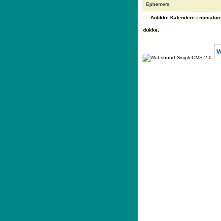
Ephemera
Antikke Kalendere i miniature,
dukke.