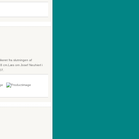
ikeret fra slutningen af
28 cm.Læs om Josef Neuhierl i
07.