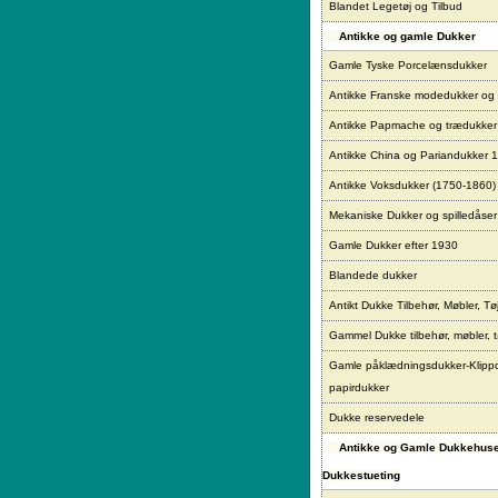
Blandet Legetøj og Tilbud
Antikke og gamle Dukker
Gamle Tyske Porcelænsdukker
Antikke Franske modedukker og
Antikke Papmache og trædukke
Antikke China og Pariandukker 
Antikke Voksdukker (1750-1860)
Mekaniske Dukker og spilledåser
Gamle Dukker efter 1930
Blandede dukker
Antikt Dukke Tilbehør, Møbler, Tø
Gammel Dukke tilbehør, møbler, t
Gamle påklædningsdukker-Klipp
papirdukker
Dukke reservedele
Antikke og Gamle Dukkehus
Dukkestueting