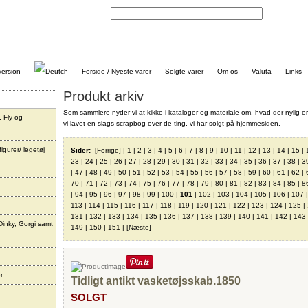
Kontakt
Forside / Nyeste varer
Solgte varer
Om os
Valuta
Links
Produkt arkiv
Som sammlere nyder vi at kikke i kataloger og materiale om, hvad der nylig er
, Fly og
vi lavet en slags scrapbog over de ting, vi har solgt på hjemmesiden.
igurer/ legetøj
Sider:
[Forrige]
|
1
|
2
|
3
|
4
|
5
|
6
|
7
|
8
|
9
|
10
|
11
|
12
|
13
|
14
|
15
|
23
|
24
|
25
|
26
|
27
|
28
|
29
|
30
|
31
|
32
|
33
|
34
|
35
|
36
|
37
|
38
|
3
|
47
|
48
|
49
|
50
|
51
|
52
|
53
|
54
|
55
|
56
|
57
|
58
|
59
|
60
|
61
|
62
|
70
|
71
|
72
|
73
|
74
|
75
|
76
|
77
|
78
|
79
|
80
|
81
|
82
|
83
|
84
|
85
|
8
|
94
|
95
|
96
|
97
|
98
|
99
|
100
|
101
|
102
|
103
|
104
|
105
|
106
|
107
113
|
114
|
115
|
116
|
117
|
118
|
119
|
120
|
121
|
122
|
123
|
124
|
125
|
131
|
132
|
133
|
134
|
135
|
136
|
137
|
138
|
139
|
140
|
141
|
142
|
143
Dinky, Gorgi samt
149
|
150
|
151
|
[Næste]
r
Tidligt antikt vasketøjsskab.1850
SOLGT