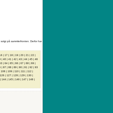
|
Sådan køber du
|
Din ønskeliste
 solgt på sammlerfronten. Derfor har
16
|
17
|
18
|
19
|
20
|
21
|
22
|
9
|
40
|
41
|
42
|
43
|
44
|
45
|
46
63
|
64
|
65
|
66
|
67
|
68
|
69
|
6
|
87
|
88
|
89
|
90
|
91
|
92
|
93
|
108
|
109
|
110
|
111
|
112
|
126
|
127
|
128
|
129
|
130
|
|
144
|
145
|
146
|
147
|
148
|