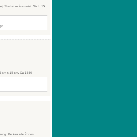
øj. Skabet er åremalet. Str. h 15
 15 cm x 15 cm. Ca 1880
etning. De kan alle åbnes.