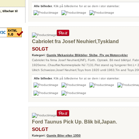
Alle billeder.
Klik på billederne for at se dem i stor størrelse:
 tilbehør til
Cabriolet fra Josef Neuhierl,Tyskland
SOLGT
Kategori:
Gamle Mekaniske Blikbiler, Skibe, Fly og Motorcykler
Cabriolet fra firma Josef Neuhierl(JNF), Fürth. Optræk. Bil med blikhjul. Fabr
1920erne..Chauffør.Nummerplade NJ 7131.Flot stand og fungerer fint.L= 
Ulrich Schweizer,Josef Neuhierl,Toys from 1920 until 1963,Tin and Toys 20
Alle billeder.
Klik på billederne for at se dem i stor størrelse:
Ford Taunus Pick Up. Blik bil,Japan.
SOLGT
Kategori:
Gamle Biler efter 1950