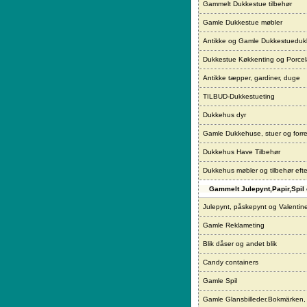
Gammelt Dukkestue tilbehør
Gamle Dukkestue møbler
Antikke og Gamle Dukkestueduk
Dukkestue Køkkenting og Porce
Antikke tæpper, gardiner, duge
TILBUD-Dukkestueting
Dukkehus dyr
Gamle Dukkehuse, stuer og forre
Dukkehus Have Tilbehør
Dukkehus møbler og tilbehør eft
Gammelt Julepynt,Papir,Spil 
Julepynt, påskepynt og Valentin
Gamle Reklameting
Blik dåser og andet blik
Candy containers
Gamle Spil
Gamle Glansbilleder,Bokmärken,