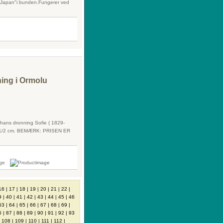
S-Japan"i bunden.Fungerer ved
ning i Ormolu
 hans dronning Sofie ( 1829-
de 4 1/2 cm. BEMÆRK: PRISEN ER
16
|
17
|
18
|
19
|
20
|
21
|
22
|
9
|
40
|
41
|
42
|
43
|
44
|
45
|
46
63
|
64
|
65
|
66
|
67
|
68
|
69
|
6
|
87
|
88
|
89
|
90
|
91
|
92
|
93
|
108
|
109
|
110
|
111
|
112
|