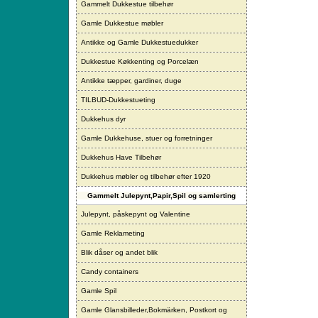
Gammelt Dukkestue tilbehør
Gamle Dukkestue møbler
Antikke og Gamle Dukkestuedukker
Dukkestue Køkkenting og Porcelæn
Antikke tæpper, gardiner, duge
TILBUD-Dukkestueting
Dukkehus dyr
Gamle Dukkehuse, stuer og forretninger
Dukkehus Have Tilbehør
Dukkehus møbler og tilbehør efter 1920
Gammelt Julepynt,Papir,Spil og samlerting
Julepynt, påskepynt og Valentine
Gamle Reklameting
Blik dåser og andet blik
Candy containers
Gamle Spil
Gamle Glansbilleder,Bokmärken, Postkort og