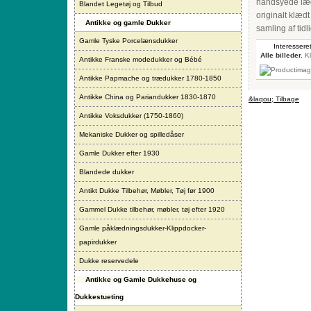
håndsyede læde
Blandet Legetøj og Tilbud
originalt klæd
Antikke og gamle Dukker
samling af tidl
Gamle Tyske Porcelænsdukker
Interesseret
Alle billeder.
Kl
Antikke Franske modedukker og Bébé
Antikke Papmache og trædukker 1780-1850
Antikke China og Pariandukker 1830-1870
&laqou; Tilbage
Antikke Voksdukker (1750-1860)
Mekaniske Dukker og spilledåser
Gamle Dukker efter 1930
Blandede dukker
Antikt Dukke Tilbehør, Møbler, Tøj før 1900
Gammel Dukke tilbehør, møbler, tøj efter 1920
Gamle påklædningsdukker-Klippdocker-
papirdukker
Dukke reservedele
Antikke og Gamle Dukkehuse og
Dukkestueting