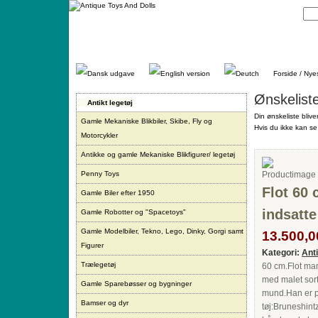
Gå
direkte
til
indhold.
Forside / Nye
Ønskelist
Antikt legetøj
Din ønskeliste blive
Gamle Mekaniske Blikbiler, Skibe, Fly og
Hvis du ikke kan se 
Motorcykler
Antikke og gamle Mekaniske Blikfigurer/ legetøj
Penny Toys
Flot 60
Gamle Biler efter 1950
indsatte
Gamle Robotter og "Spacetoys"
Gamle Modelbiler, Tekno, Lego, Dinky, Gorgi samt
13.500,00
Figurer
Kategori:
Ant
Trælegetøj
60 cm.Flot man
med malet sor
Gamle Sparebøsser og bygninger
mund.Han er paa
Bamser og dyr
tøj:Bruneshint