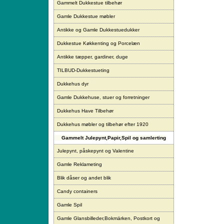
Gammelt Dukkestue tilbehør
Gamle Dukkestue møbler
Antikke og Gamle Dukkestuedukker
Dukkestue Køkkenting og Porcelæn
Antikke tæpper, gardiner, duge
TILBUD-Dukkestueting
Dukkehus dyr
Gamle Dukkehuse, stuer og forretninger
Dukkehus Have Tilbehør
Dukkehus møbler og tilbehør efter 1920
Gammelt Julepynt,Papir,Spil og samlerting
Julepynt, påskepynt og Valentine
Gamle Reklameting
Blik dåser og andet blik
Candy containers
Gamle Spil
Gamle Glansbilleder,Bokmärken, Postkort og