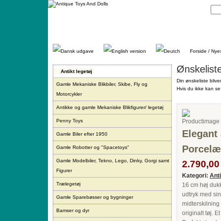
Gå
direkte
til
indhold.
Forside / Nye
Ønskelist
Antikt legetøj
Din ønskeliste blive
Gamle Mekaniske Blikbiler, Skibe, Fly og
Hvis du ikke kan se 
Motorcykler
Antikke og gamle Mekaniske Blikfigurer/ legetøj
Penny Toys
Elegant
Gamle Biler efter 1950
Porcelæ
Gamle Robotter og "Spacetoys"
Gamle Modelbiler, Tekno, Lego, Dinky, Gorgi samt
2.790,00 
Figurer
Kategori:
Ant
Trælegetøj
16 cm høj duk
udtryk med sin
Gamle Sparebøsser og bygninger
midterskilning
Bamser og dyr
originalt tøj. 