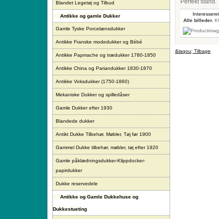
Perfekt stand.
Blandet Legetøj og Tilbud
Interesseret
Antikke og gamle Dukker
Alle billeder.
Kl
Gamle Tyske Porcelænsdukker
Antikke Franske modedukker og Bébé
&laqou; Tilbage
Antikke Papmache og trædukker 1780-1850
Antikke China og Pariandukker 1830-1870
Antikke Voksdukker (1750-1860)
Mekaniske Dukker og spilledåser
Gamle Dukker efter 1930
Blandede dukker
Antikt Dukke Tilbehør, Møbler, Tøj før 1900
Gammel Dukke tilbehør, møbler, tøj efter 1920
Gamle påklædningsdukker-Klippdocker-
papirdukker
Dukke reservedele
Antikke og Gamle Dukkehuse og
Dukkestueting