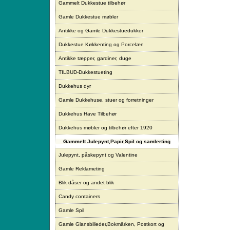
Gammelt Dukkestue tilbehør
Gamle Dukkestue møbler
Antikke og Gamle Dukkestuedukker
Dukkestue Køkkenting og Porcelæn
Antikke tæpper, gardiner, duge
TILBUD-Dukkestueting
Dukkehus dyr
Gamle Dukkehuse, stuer og forretninger
Dukkehus Have Tilbehør
Dukkehus møbler og tilbehør efter 1920
Gammelt Julepynt,Papir,Spil og samlerting
Julepynt, påskepynt og Valentine
Gamle Reklameting
Blik dåser og andet blik
Candy containers
Gamle Spil
Gamle Glansbilleder,Bokmärken, Postkort og