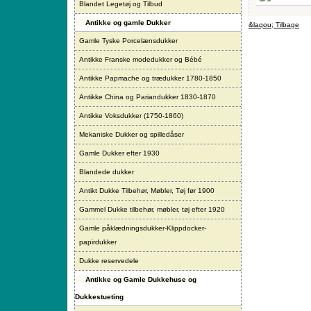
Blandet Legetøj og Tilbud
Antikke og gamle Dukker
&laqou; Tilbage
Gamle Tyske Porcelænsdukker
Antikke Franske modedukker og Bébé
Antikke Papmache og trædukker 1780-1850
Antikke China og Pariandukker 1830-1870
Antikke Voksdukker (1750-1860)
Mekaniske Dukker og spilledåser
Gamle Dukker efter 1930
Blandede dukker
Antikt Dukke Tilbehør, Møbler, Tøj før 1900
Gammel Dukke tilbehør, møbler, tøj efter 1920
Gamle påklædningsdukker-Klippdocker-
papirdukker
Dukke reservedele
Antikke og Gamle Dukkehuse og
Dukkestueting