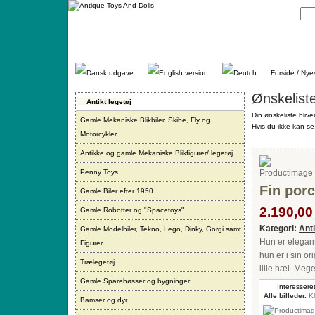
Gå
direkte
til
indhold.
Forside / Nye
Ønskelist
Antikt legetøj
Din ønskeliste blive
Gamle Mekaniske Blikbiler, Skibe, Fly og
Hvis du ikke kan se 
Motorcykler
Antikke og gamle Mekaniske Blikfigurer/ legetøj
Penny Toys
Fin por
Gamle Biler efter 1950
2.190,00 
Gamle Robotter og "Spacetoys"
Kategori:
Ant
Gamle Modelbiler, Tekno, Lego, Dinky, Gorgi samt
Hun er elegant
Figurer
hun er i sin o
Trælegetøj
lille hæl. Meg
Gamle Sparebøsser og bygninger
Interesseret
Alle billeder.
Kl
Bamser og dyr