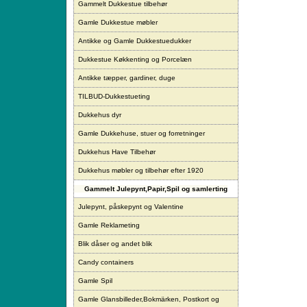
Gammelt Dukkestue tilbehør
Gamle Dukkestue møbler
Antikke og Gamle Dukkestuedukker
Dukkestue Køkkenting og Porcelæn
Antikke tæpper, gardiner, duge
TILBUD-Dukkestueting
Dukkehus dyr
Gamle Dukkehuse, stuer og forretninger
Dukkehus Have Tilbehør
Dukkehus møbler og tilbehør efter 1920
Gammelt Julepynt,Papir,Spil og samlerting
Julepynt, påskepynt og Valentine
Gamle Reklameting
Blik dåser og andet blik
Candy containers
Gamle Spil
Gamle Glansbilleder,Bokmärken, Postkort og