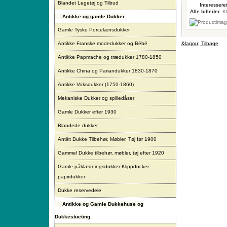
Blandet Legetøj og Tilbud
Interesseret
Alle billeder.
Kl
Antikke og gamle Dukker
Gamle Tyske Porcelænsdukker
Antikke Franske modedukker og Bébé
&laqou; Tilbage
Antikke Papmache og trædukker 1780-1850
Antikke China og Pariandukker 1830-1870
Antikke Voksdukker (1750-1860)
Mekaniske Dukker og spilledåser
Gamle Dukker efter 1930
Blandede dukker
Antikt Dukke Tilbehør, Møbler, Tøj før 1900
Gammel Dukke tilbehør, møbler, tøj efter 1920
Gamle påklædningsdukker-Klippdocker-
papirdukker
Dukke reservedele
Antikke og Gamle Dukkehuse og
Dukkestueting