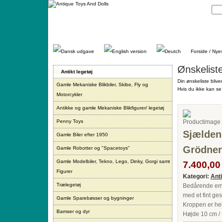
Gå
direkte
til
indhold.
Forside / Nye
Ønskelist
Antikt legetøj
Din ønskeliste blive
Gamle Mekaniske Blikbiler, Skibe, Fly og
Hvis du ikke kan se 
Motorcykler
Antikke og gamle Mekaniske Blikfigurer/ legetøj
Penny Toys
Sjælden
Gamle Biler efter 1950
Grödner
Gamle Robotter og "Spacetoys"
Gamle Modelbiler, Tekno, Lego, Dinky, Gorgi samt
7.400,00 
Figurer
Kategori:
Ant
Trælegetøj
Bedårende empi
med et fint ges
Gamle Sparebøsser og bygninger
Kroppen er hel
Bamser og dyr
Højde 10 cm / 